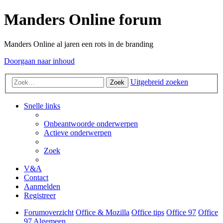
Manders Online forum
Manders Online al jaren een rots in de branding
Doorgaan naar inhoud
Uitgebreid zoeken
Zoek
Snelle links
Onbeantwoorde onderwerpen
Actieve onderwerpen
Zoek
V&A
Contact
Aanmelden
Registreer
Forumoverzicht
Office & Mozilla
Office tips
Office 97
Office
97 Algemeen