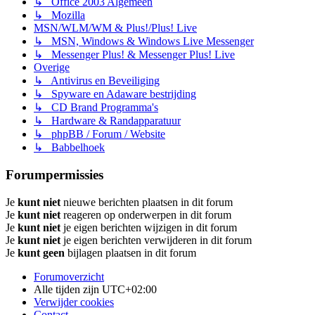
↳ Office 2003 Algemeen
↳ Mozilla
MSN/WLM/WM & Plus!/Plus! Live
↳ MSN, Windows & Windows Live Messenger
↳ Messenger Plus! & Messenger Plus! Live
Overige
↳ Antivirus en Beveiliging
↳ Spyware en Adaware bestrijding
↳ CD Brand Programma's
↳ Hardware & Randapparatuur
↳ phpBB / Forum / Website
↳ Babbelhoek
Forumpermissies
Je
kunt niet
nieuwe berichten plaatsen in dit forum
Je
kunt niet
reageren op onderwerpen in dit forum
Je
kunt niet
je eigen berichten wijzigen in dit forum
Je
kunt niet
je eigen berichten verwijderen in dit forum
Je
kunt geen
bijlagen plaatsen in dit forum
Forumoverzicht
Alle tijden zijn
UTC+02:00
Verwijder cookies
Contact