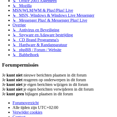
↳ Office 2003 Algemeen
↳ Mozilla
MSN/WLM/WM & Plus!/Plus! Live
↳ MSN, Windows & Windows Live Messenger
↳ Messenger Plus! & Messenger Plus! Live
Overige
↳ Antivirus en Beveiliging
↳ Spyware en Adaware bestrijding
↳ CD Brand Programma's
↳ Hardware & Randapparatuur
↳ phpBB / Forum / Website
↳ Babbelhoek
Forumpermissies
Je
kunt niet
nieuwe berichten plaatsen in dit forum
Je
kunt niet
reageren op onderwerpen in dit forum
Je
kunt niet
je eigen berichten wijzigen in dit forum
Je
kunt niet
je eigen berichten verwijderen in dit forum
Je
kunt geen
bijlagen plaatsen in dit forum
Forumoverzicht
Alle tijden zijn
UTC+02:00
Verwijder cookies
Contact