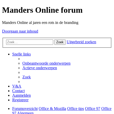
Manders Online forum
Manders Online al jaren een rots in de branding
Doorgaan naar inhoud
Uitgebreid zoeken
Zoek
Snelle links
Onbeantwoorde onderwerpen
Actieve onderwerpen
Zoek
V&A
Contact
Aanmelden
Registreer
Forumoverzicht
Office & Mozilla
Office tips
Office 97
Office
97 Algemeen