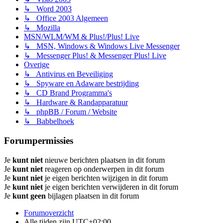
↳ Word 2003
↳ Office 2003 Algemeen
↳ Mozilla
MSN/WLM/WM & Plus!/Plus! Live
↳ MSN, Windows & Windows Live Messenger
↳ Messenger Plus! & Messenger Plus! Live
Overige
↳ Antivirus en Beveiliging
↳ Spyware en Adaware bestrijding
↳ CD Brand Programma's
↳ Hardware & Randapparatuur
↳ phpBB / Forum / Website
↳ Babbelhoek
Forumpermissies
Je
kunt niet
nieuwe berichten plaatsen in dit forum
Je
kunt niet
reageren op onderwerpen in dit forum
Je
kunt niet
je eigen berichten wijzigen in dit forum
Je
kunt niet
je eigen berichten verwijderen in dit forum
Je
kunt geen
bijlagen plaatsen in dit forum
Forumoverzicht
Alle tijden zijn
UTC+02:00