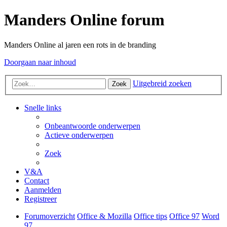
Manders Online forum
Manders Online al jaren een rots in de branding
Doorgaan naar inhoud
Uitgebreid zoeken
Zoek
Snelle links
Onbeantwoorde onderwerpen
Actieve onderwerpen
Zoek
V&A
Contact
Aanmelden
Registreer
Forumoverzicht
Office & Mozilla
Office tips
Office 97
Word
97