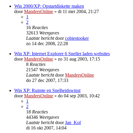
Win 2000/XP: Opstartdiskette maken
door
MandersOnline
»
di 11 mei 2004, 21:27
1
2
16
Reacties
32613
Weergaves
Laatste bericht
door
cobiestooker
zo 14 dec 2008, 22:28
Win XP: Internet Explorer 6 Sneller laden websites
door
MandersOnline
»
zo 31 aug 2003, 17:15
8
Reacties
21547
Weergaves
Laatste bericht
door
MandersOnline
do 27 dec 2007, 17:33
Win XP: Ruimte en Snelheidswinst
door
MandersOnline
»
do 04 sep 2003, 10:42
1
2
18
Reacties
44346
Weergaves
Laatste bericht
door
Jan_Kol
di 16 okt 2007, 14:04