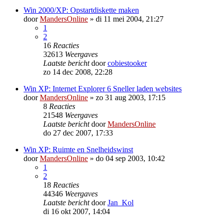
Win 2000/XP: Opstartdiskette maken
door
MandersOnline
»
di 11 mei 2004, 21:27
1
2
16
Reacties
32613
Weergaves
Laatste bericht
door
cobiestooker
zo 14 dec 2008, 22:28
Win XP: Internet Explorer 6 Sneller laden websites
door
MandersOnline
»
zo 31 aug 2003, 17:15
8
Reacties
21548
Weergaves
Laatste bericht
door
MandersOnline
do 27 dec 2007, 17:33
Win XP: Ruimte en Snelheidswinst
door
MandersOnline
»
do 04 sep 2003, 10:42
1
2
18
Reacties
44346
Weergaves
Laatste bericht
door
Jan_Kol
di 16 okt 2007, 14:04