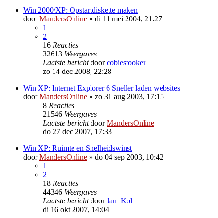
Win 2000/XP: Opstartdiskette maken
door
MandersOnline
»
di 11 mei 2004, 21:27
1
2
16
Reacties
32613
Weergaves
Laatste bericht
door
cobiestooker
zo 14 dec 2008, 22:28
Win XP: Internet Explorer 6 Sneller laden websites
door
MandersOnline
»
zo 31 aug 2003, 17:15
8
Reacties
21546
Weergaves
Laatste bericht
door
MandersOnline
do 27 dec 2007, 17:33
Win XP: Ruimte en Snelheidswinst
door
MandersOnline
»
do 04 sep 2003, 10:42
1
2
18
Reacties
44346
Weergaves
Laatste bericht
door
Jan_Kol
di 16 okt 2007, 14:04