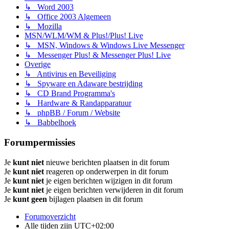
↳ Word 2003
↳ Office 2003 Algemeen
↳ Mozilla
MSN/WLM/WM & Plus!/Plus! Live
↳ MSN, Windows & Windows Live Messenger
↳ Messenger Plus! & Messenger Plus! Live
Overige
↳ Antivirus en Beveiliging
↳ Spyware en Adaware bestrijding
↳ CD Brand Programma's
↳ Hardware & Randapparatuur
↳ phpBB / Forum / Website
↳ Babbelhoek
Forumpermissies
Je
kunt niet
nieuwe berichten plaatsen in dit forum
Je
kunt niet
reageren op onderwerpen in dit forum
Je
kunt niet
je eigen berichten wijzigen in dit forum
Je
kunt niet
je eigen berichten verwijderen in dit forum
Je
kunt geen
bijlagen plaatsen in dit forum
Forumoverzicht
Alle tijden zijn
UTC+02:00