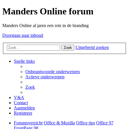
Manders Online forum
Manders Online al jaren een rots in de branding
Doorgaan naar inhoud
Uitgebreid zoeken
Zoek
Snelle links
Onbeantwoorde onderwerpen
Actieve onderwerpen
Zoek
V&A
Contact
Aanmelden
Registreer
Forumoverzicht
Office & Mozilla
Office tips
Office 97
FrontPage 98