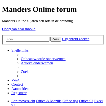
Manders Online forum
Manders Online al jaren een rots in de branding
Doorgaan naar inhoud
Uitgebreid zoeken
Zoek
Snelle links
Onbeantwoorde onderwerpen
Actieve onderwerpen
Zoek
V&A
Contact
Aanmelden
Registreer
Forumoverzicht
Office & Mozilla
Office tips
Office 97
Excel
97