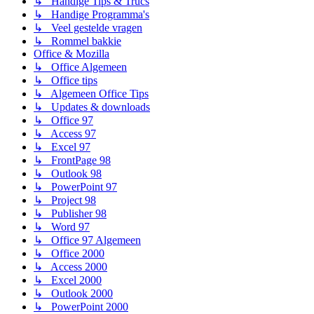
↳ Handige Tips & Trucs
↳ Handige Programma's
↳ Veel gestelde vragen
↳ Rommel bakkie
Office & Mozilla
↳ Office Algemeen
↳ Office tips
↳ Algemeen Office Tips
↳ Updates & downloads
↳ Office 97
↳ Access 97
↳ Excel 97
↳ FrontPage 98
↳ Outlook 98
↳ PowerPoint 97
↳ Project 98
↳ Publisher 98
↳ Word 97
↳ Office 97 Algemeen
↳ Office 2000
↳ Access 2000
↳ Excel 2000
↳ Outlook 2000
↳ PowerPoint 2000