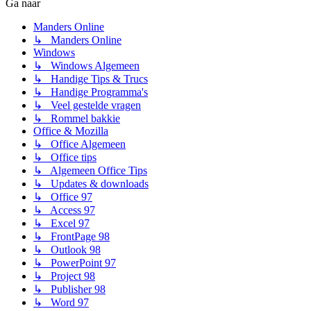
Ga naar
Manders Online
↳ Manders Online
Windows
↳ Windows Algemeen
↳ Handige Tips & Trucs
↳ Handige Programma's
↳ Veel gestelde vragen
↳ Rommel bakkie
Office & Mozilla
↳ Office Algemeen
↳ Office tips
↳ Algemeen Office Tips
↳ Updates & downloads
↳ Office 97
↳ Access 97
↳ Excel 97
↳ FrontPage 98
↳ Outlook 98
↳ PowerPoint 97
↳ Project 98
↳ Publisher 98
↳ Word 97