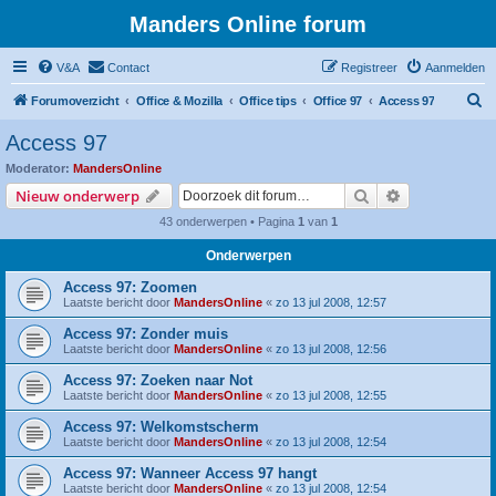
Manders Online forum
V&A
Contact
Registreer
Aanmelden
Z
Forumoverzicht
Office & Mozilla
Office tips
Office 97
Access 97
o
Access 97
e
Moderator:
MandersOnline
k
Zoek
Uitgebreid z
Nieuw onderwerp
43 onderwerpen • Pagina
1
van
1
Onderwerpen
Access 97: Zoomen
Laatste bericht door
MandersOnline
«
zo 13 jul 2008, 12:57
Access 97: Zonder muis
Laatste bericht door
MandersOnline
«
zo 13 jul 2008, 12:56
Access 97: Zoeken naar Not
Laatste bericht door
MandersOnline
«
zo 13 jul 2008, 12:55
Access 97: Welkomstscherm
Laatste bericht door
MandersOnline
«
zo 13 jul 2008, 12:54
Access 97: Wanneer Access 97 hangt
Laatste bericht door
MandersOnline
«
zo 13 jul 2008, 12:54