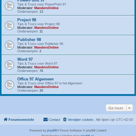
PowerPoint 97
Tips & Trucs voor PowerPoint 97
Moderator:
MandersOnline
Onderwerpen:
13
Project 98
Tips & Trucs voor Project 98
Moderator:
MandersOnline
Onderwerpen:
11
Publisher 98
Tips & Trucs voor Publisher 98
Moderator:
MandersOnline
Onderwerpen:
2
Word 97
Tips & Trucs voor Word 97
Moderator:
MandersOnline
Onderwerpen:
76
Office 97 Algemeen
Tips & Trucs over Office 97 in het Algemeen
Moderator:
MandersOnline
Onderwerpen:
25
Ga naar
Forumoverzicht
Contact
Verwijder cookies
Alle tijden zijn
UTC+02:00
Powered by
phpBB
® Forum Software © phpBB Limited
Nederlandse vertaling door
phpBB.nl
.