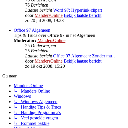
76
Berichten
Laatste bericht
Word 97: Hyperlink-clipart
door
MandersOnline
Bekijk laatste bericht
zo 20 jul 2008, 19:28
Office 97 Algemeen
Tips & Trucs over Office 97 in het Algemeen
Moderator:
MandersOnline
25
Onderwerpen
25
Berichten
Laatste bericht
Office 97 Algemeen: Zonder mu…
door
MandersOnline
Bekijk laatste bericht
zo 19 okt 2008, 15:20
Ga naar
Manders Online
↳ Manders Online
Windows
↳ Windows Algemeen
↳ Handige Tips & Trucs
↳ Handige Programma's
↳ Veel gestelde vragen
↳ Rommel bakkie