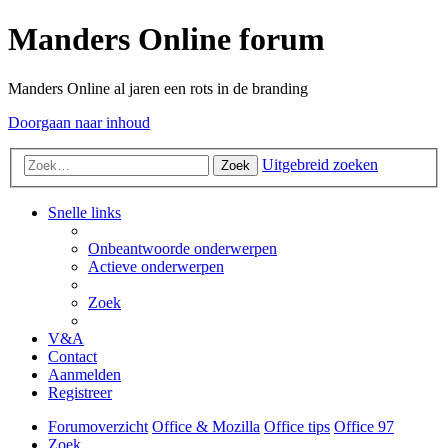
Manders Online forum
Manders Online al jaren een rots in de branding
Doorgaan naar inhoud
Uitgebreid zoeken
Zoek
Snelle links
Onbeantwoorde onderwerpen
Actieve onderwerpen
Zoek
V&A
Contact
Aanmelden
Registreer
Forumoverzicht
Office & Mozilla
Office tips
Office 97
Zoek