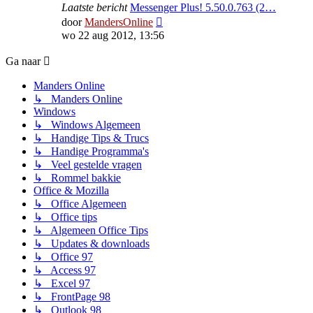
Laatste bericht
Messenger Plus! 5.50.0.763 (2…
Bekijk
door
MandersOnline
laatste
wo 22 aug 2012, 13:56
bericht
Ga naar
Manders Online
↳ Manders Online
Windows
↳ Windows Algemeen
↳ Handige Tips & Trucs
↳ Handige Programma's
↳ Veel gestelde vragen
↳ Rommel bakkie
Office & Mozilla
↳ Office Algemeen
↳ Office tips
↳ Algemeen Office Tips
↳ Updates & downloads
↳ Office 97
↳ Access 97
↳ Excel 97
↳ FrontPage 98
↳ Outlook 98