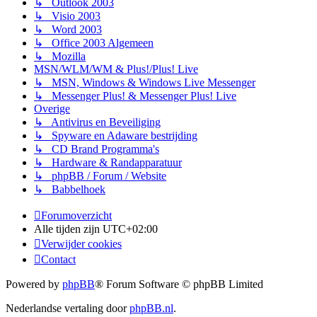
↳ Outlook 2003
↳ Visio 2003
↳ Word 2003
↳ Office 2003 Algemeen
↳ Mozilla
MSN/WLM/WM & Plus!/Plus! Live
↳ MSN, Windows & Windows Live Messenger
↳ Messenger Plus! & Messenger Plus! Live
Overige
↳ Antivirus en Beveiliging
↳ Spyware en Adaware bestrijding
↳ CD Brand Programma's
↳ Hardware & Randapparatuur
↳ phpBB / Forum / Website
↳ Babbelhoek
Forumoverzicht
Alle tijden zijn
UTC+02:00
Verwijder cookies
Contact
Powered by
phpBB
® Forum Software © phpBB Limited
Nederlandse vertaling door
phpBB.nl
.