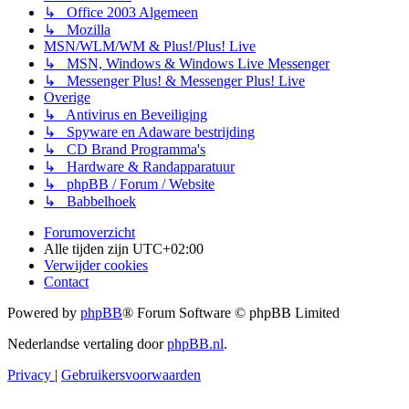
↳ Office 2003 Algemeen
↳ Mozilla
MSN/WLM/WM & Plus!/Plus! Live
↳ MSN, Windows & Windows Live Messenger
↳ Messenger Plus! & Messenger Plus! Live
Overige
↳ Antivirus en Beveiliging
↳ Spyware en Adaware bestrijding
↳ CD Brand Programma's
↳ Hardware & Randapparatuur
↳ phpBB / Forum / Website
↳ Babbelhoek
Forumoverzicht
Alle tijden zijn
UTC+02:00
Verwijder cookies
Contact
Powered by
phpBB
® Forum Software © phpBB Limited
Nederlandse vertaling door
phpBB.nl
.
Privacy
|
Gebruikersvoorwaarden