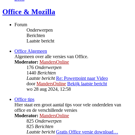
Office & Mozilla
Forum
Onderwerpen
Berichten
Laatste bericht
Office Algemeen
Algemeen over alle versies van Office.
Moderator:
MandersOnline
176
Onderwerpen
1440
Berichten
Laatste bericht
Re: Powerpoint naar Video
door
MandersOnline
Bekijk laatste bericht
wo 28 aug 2024, 12:58
Office tips
Hier staat een groot aantal tips voor vele onderdelen van
office en de verschillende versies
Moderator:
MandersOnline
825
Onderwerpen
825
Berichten
Laatste bericht
Gratis Office versie download…