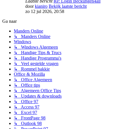
Laatste bericht
Re: Login Beckuhgen4all
door
kianiro
Bekijk laatste bericht
zo 12 jul 2026, 20:58
Ga naar
Manders Online
↳ Manders Online
Windows
↳ Windows Algemeen
↳ Handige Tips & Trucs
↳ Handige Programma's
↳ Veel gestelde vragen
↳ Rommel bakkie
Office & Mozilla
↳ Office Algemeen
↳ Office tips
↳ Algemeen Office Tips
↳ Updates & downloads
↳ Office 97
↳ Access 97
↳ Excel 97
↳ FrontPage 98
↳ Outlook 98
↳ PowerPoint 97