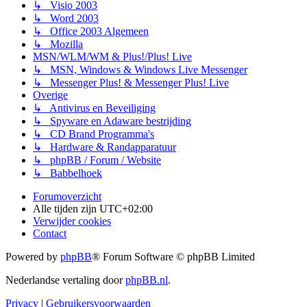
↳ Visio 2003
↳ Word 2003
↳ Office 2003 Algemeen
↳ Mozilla
MSN/WLM/WM & Plus!/Plus! Live
↳ MSN, Windows & Windows Live Messenger
↳ Messenger Plus! & Messenger Plus! Live
Overige
↳ Antivirus en Beveiliging
↳ Spyware en Adaware bestrijding
↳ CD Brand Programma's
↳ Hardware & Randapparatuur
↳ phpBB / Forum / Website
↳ Babbelhoek
Forumoverzicht
Alle tijden zijn
UTC+02:00
Verwijder cookies
Contact
Powered by
phpBB
® Forum Software © phpBB Limited
Nederlandse vertaling door
phpBB.nl
.
Privacy
|
Gebruikersvoorwaarden