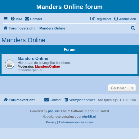
Manders Online forum
V&A
Contact
Registreer
Aanmelden
Z
Forumoverzicht
Manders Online
o
Manders Online
e
Forum
k
Manders Online
Hier staan de belangrijke berichten.
Moderator:
MandersOnline
Onderwerpen:
5
Ga naar
Forumoverzicht
Contact
Verwijder cookies
Alle tijden zijn
UTC+02:00
Powered by
phpBB
® Forum Software © phpBB Limited
Nederlandse vertaling door
phpBB.nl
.
Privacy
|
Gebruikersvoorwaarden