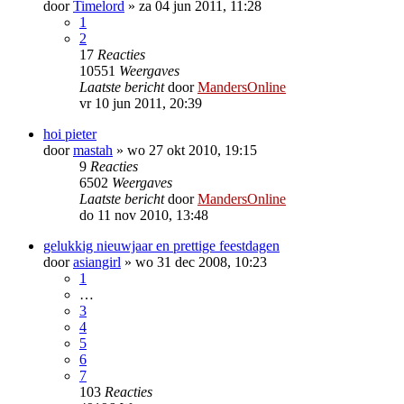
door
Timelord
»
za 04 jun 2011, 11:28
1
2
17
Reacties
10551
Weergaves
Laatste bericht
door
MandersOnline
vr 10 jun 2011, 20:39
hoi pieter
door
mastah
»
wo 27 okt 2010, 19:15
9
Reacties
6502
Weergaves
Laatste bericht
door
MandersOnline
do 11 nov 2010, 13:48
gelukkig nieuwjaar en prettige feestdagen
door
asiangirl
»
wo 31 dec 2008, 10:23
1
…
3
4
5
6
7
103
Reacties