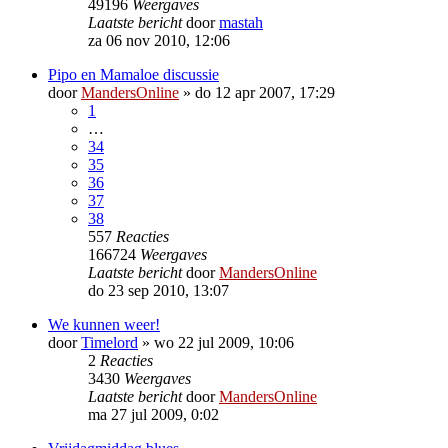
49196
Weergaves
Laatste bericht
door
mastah
za 06 nov 2010, 12:06
Pipo en Mamaloe discussie
door
MandersOnline
»
do 12 apr 2007, 17:29
1
…
34
35
36
37
38
557
Reacties
166724
Weergaves
Laatste bericht
door
MandersOnline
do 23 sep 2010, 13:07
We kunnen weer!
door
Timelord
»
wo 22 jul 2009, 10:06
2
Reacties
3430
Weergaves
Laatste bericht
door
MandersOnline
ma 27 jul 2009, 0:02