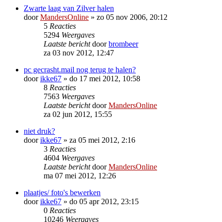
Zwarte laag van Zilver halen
door
MandersOnline
»
zo 05 nov 2006, 20:12
5
Reacties
5294
Weergaves
Laatste bericht
door
brombeer
za 03 nov 2012, 12:47
pc gecrasht.mail nog terug te halen?
door
ikke67
»
do 17 mei 2012, 10:58
8
Reacties
7563
Weergaves
Laatste bericht
door
MandersOnline
za 02 jun 2012, 15:55
niet druk?
door
ikke67
»
za 05 mei 2012, 2:16
3
Reacties
4604
Weergaves
Laatste bericht
door
MandersOnline
ma 07 mei 2012, 12:26
plaatjes/ foto's bewerken
door
ikke67
»
do 05 apr 2012, 23:15
0
Reacties
10246
Weergaves