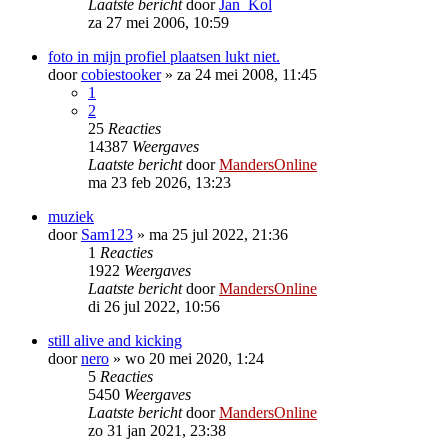
Laatste bericht
door
Jan_Kol
za 27 mei 2006, 10:59
foto in mijn profiel plaatsen lukt niet.
door
cobiestooker
»
za 24 mei 2008, 11:45
1
2
25
Reacties
14387
Weergaves
Laatste bericht
door
MandersOnline
ma 23 feb 2026, 13:23
muziek
door
Sam123
»
ma 25 jul 2022, 21:36
1
Reacties
1922
Weergaves
Laatste bericht
door
MandersOnline
di 26 jul 2022, 10:56
still alive and kicking
door
nero
»
wo 20 mei 2020, 1:24
5
Reacties
5450
Weergaves
Laatste bericht
door
MandersOnline
zo 31 jan 2021, 23:38