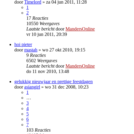
door
Timelord
»
za 04 jun 2011, 11:28
1
2
17
Reacties
10550
Weergaves
Laatste bericht
door
MandersOnline
vr 10 jun 2011, 20:39
hoi pieter
door
mastah
»
wo 27 okt 2010, 19:15
9
Reacties
6502
Weergaves
Laatste bericht
door
MandersOnline
do 11 nov 2010, 13:48
gelukkig nieuwjaar en prettige feestdagen
door
asiangirl
»
wo 31 dec 2008, 10:23
1
…
3
4
5
6
7
103
Reacties