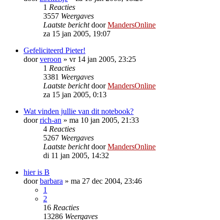
1
Reacties
3557
Weergaves
Laatste bericht
door
MandersOnline
za 15 jan 2005, 19:07
Gefeliciteerd Pieter!
door
veroon
»
vr 14 jan 2005, 23:25
1
Reacties
3381
Weergaves
Laatste bericht
door
MandersOnline
za 15 jan 2005, 0:13
Wat vinden jullie van dit notebook?
door
rich-an
»
ma 10 jan 2005, 21:33
4
Reacties
5267
Weergaves
Laatste bericht
door
MandersOnline
di 11 jan 2005, 14:32
hier is B
door
barbara
»
ma 27 dec 2004, 23:46
1
2
16
Reacties
13286
Weergaves