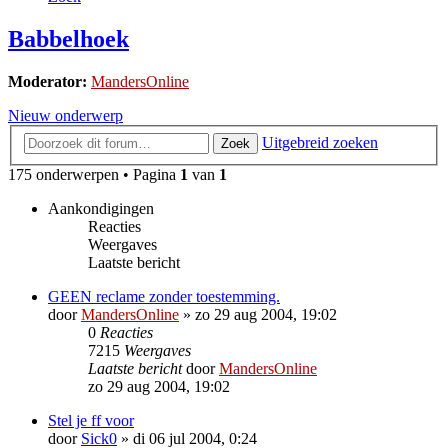
Babbelhoek
Moderator:
MandersOnline
Nieuw onderwerp
Uitgebreid zoeken
Zoek
175 onderwerpen • Pagina
1
van
1
Aankondigingen
Reacties
Weergaves
Laatste bericht
GEEN reclame zonder toestemming.
door
MandersOnline
»
zo 29 aug 2004, 19:02
0
Reacties
7215
Weergaves
Laatste bericht
door
MandersOnline
zo 29 aug 2004, 19:02
Stel je ff voor
door
Sick0
»
di 06 jul 2004, 0:24