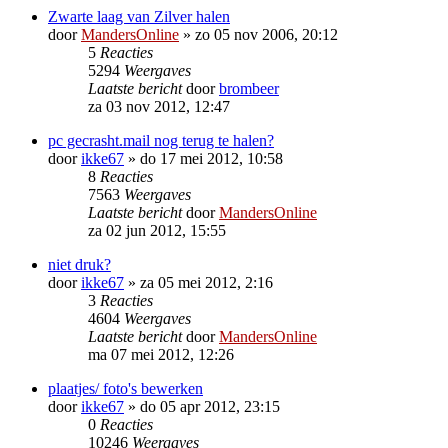
Zwarte laag van Zilver halen
door
MandersOnline
»
zo 05 nov 2006, 20:12
5
Reacties
5294
Weergaves
Laatste bericht
door
brombeer
za 03 nov 2012, 12:47
pc gecrasht.mail nog terug te halen?
door
ikke67
»
do 17 mei 2012, 10:58
8
Reacties
7563
Weergaves
Laatste bericht
door
MandersOnline
za 02 jun 2012, 15:55
niet druk?
door
ikke67
»
za 05 mei 2012, 2:16
3
Reacties
4604
Weergaves
Laatste bericht
door
MandersOnline
ma 07 mei 2012, 12:26
plaatjes/ foto's bewerken
door
ikke67
»
do 05 apr 2012, 23:15
0
Reacties
10246
Weergaves