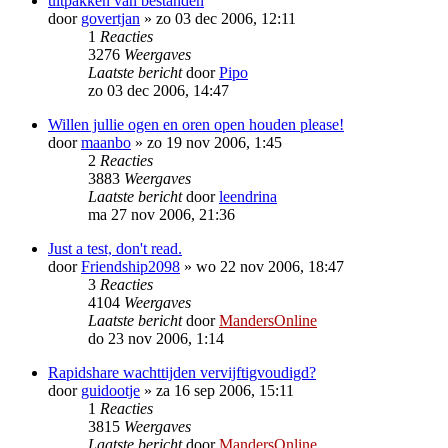
uitpakken van bestanden
door
govertjan
»
zo 03 dec 2006, 12:11
1
Reacties
3276
Weergaves
Laatste bericht
door
Pipo
zo 03 dec 2006, 14:47
Willen jullie ogen en oren open houden please!
door
maanbo
»
zo 19 nov 2006, 1:45
2
Reacties
3883
Weergaves
Laatste bericht
door
leendrina
ma 27 nov 2006, 21:36
Just a test, don't read.
door
Friendship2098
»
wo 22 nov 2006, 18:47
3
Reacties
4104
Weergaves
Laatste bericht
door
MandersOnline
do 23 nov 2006, 1:14
Rapidshare wachttijden vervijftigvoudigd?
door
guidootje
»
za 16 sep 2006, 15:11
1
Reacties
3815
Weergaves
Laatste bericht
door
MandersOnline