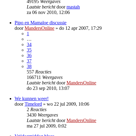
49195
Weergaves
Laatste bericht
door
mastah
za 06 nov 2010, 12:06
Pipo en Mamaloe discussie
door
MandersOnline
»
do 12 apr 2007, 17:29
1
…
34
35
36
37
38
557
Reacties
166711
Weergaves
Laatste bericht
door
MandersOnline
do 23 sep 2010, 13:07
We kunnen weer!
door
Timelord
»
wo 22 jul 2009, 10:06
2
Reacties
3430
Weergaves
Laatste bericht
door
MandersOnline
ma 27 jul 2009, 0:02