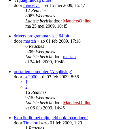
Vrijdagmiddag blues
door
marcelv1
»
vr 15 mei 2009, 15:47
12
Reacties
8085
Weergaves
Laatste bericht
door
MandersOnline
ma 25 mei 2009, 10:45
drivers programma vista 64 bit
door
mastah
»
zo 01 feb 2009, 17:18
6
Reacties
5289
Weergaves
Laatste bericht
door
mastah
di 24 feb 2009, 19:48
opstarten computer (Afsplitsing)
door
lsc2000
»
di 03 feb 2009, 8:56
1
2
16
Reacties
9730
Weergaves
Laatste bericht
door
MandersOnline
vr 06 feb 2009, 14:45
Kon ik dit met mijn geld ook maar doen!
door
Timelord
»
zo 01 feb 2009, 1:29
1
Reacties