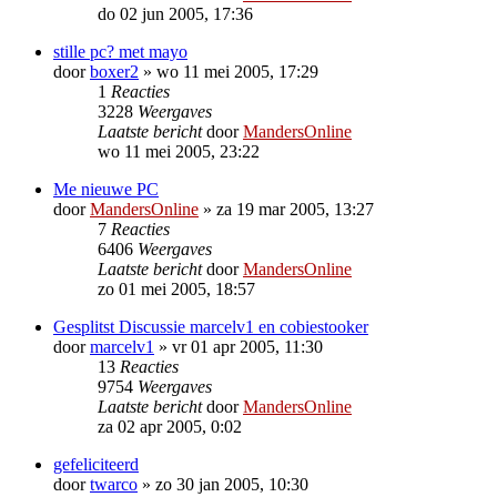
do 02 jun 2005, 17:36
stille pc? met mayo
door
boxer2
»
wo 11 mei 2005, 17:29
1
Reacties
3228
Weergaves
Laatste bericht
door
MandersOnline
wo 11 mei 2005, 23:22
Me nieuwe PC
door
MandersOnline
»
za 19 mar 2005, 13:27
7
Reacties
6406
Weergaves
Laatste bericht
door
MandersOnline
zo 01 mei 2005, 18:57
Gesplitst Discussie marcelv1 en cobiestooker
door
marcelv1
»
vr 01 apr 2005, 11:30
13
Reacties
9754
Weergaves
Laatste bericht
door
MandersOnline
za 02 apr 2005, 0:02
gefeliciteerd
door
twarco
»
zo 30 jan 2005, 10:30