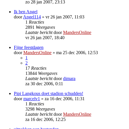
zo 28 jan 2007, 23:13
Ik ben Angel
door
Angel114
»
vr 26 jan 2007, 11:03
1
Reacties
2891
Weergaves
Laatste bericht
door
MandersOnline
vr 26 jan 2007, 18:40
Fijne feestdagen
door
MandersOnline
»
ma 25 dec 2006, 12:53
1
2
17
Reacties
13844
Weergaves
Laatste bericht
door
dimara
za 30 dec 2006, 0:11
Pipi Langkous doet stadion schudden!
door
marcelv1
»
za 16 dec 2006, 11:31
1
Reacties
3298
Weergaves
Laatste bericht
door
MandersOnline
za 16 dec 2006, 12:25