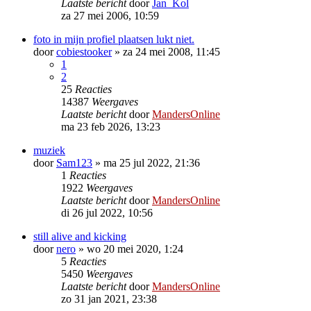
Laatste bericht
door
Jan_Kol
za 27 mei 2006, 10:59
foto in mijn profiel plaatsen lukt niet.
door
cobiestooker
»
za 24 mei 2008, 11:45
1
2
25
Reacties
14387
Weergaves
Laatste bericht
door
MandersOnline
ma 23 feb 2026, 13:23
muziek
door
Sam123
»
ma 25 jul 2022, 21:36
1
Reacties
1922
Weergaves
Laatste bericht
door
MandersOnline
di 26 jul 2022, 10:56
still alive and kicking
door
nero
»
wo 20 mei 2020, 1:24
5
Reacties
5450
Weergaves
Laatste bericht
door
MandersOnline
zo 31 jan 2021, 23:38