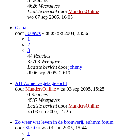
3
Reacties
4626
Weergaves
Laatste bericht
door
MandersOnline
wo 07 sep 2005, 16:05
G-mail.
door
360aws
»
di 05 okt 2004, 23:36
1
2
3
44
Reacties
32763
Weergaves
Laatste bericht
door
johnny
di 06 sep 2005, 20:19
AH Zomer zegels gezocht
door
MandersOnline
»
za 03 sep 2005, 15:25
0
Reacties
4537
Weergaves
Laatste bericht
door
MandersOnline
za 03 sep 2005, 15:25
Zo weer wat leven in de brouwerij. euhmm forum
door
Sick0
»
wo 01 jun 2005, 15:44
1
…