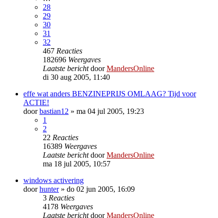
28
29
30
31
32
467
Reacties
182696
Weergaves
Laatste bericht
door
MandersOnline
di 30 aug 2005, 11:40
effe wat anders BENZINEPRIJS OMLAAG? Tijd voor
ACTIE!
door
bastian12
»
ma 04 jul 2005, 19:23
1
2
22
Reacties
16389
Weergaves
Laatste bericht
door
MandersOnline
ma 18 jul 2005, 10:57
windows activering
door
hunter
»
do 02 jun 2005, 16:09
3
Reacties
4178
Weergaves
Laatste bericht
door
MandersOnline