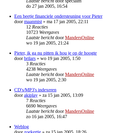
Laatste bericht
door
specialm
do 27 jan 2005, 16:54
Een beetje financiele ondersteuning voor Pieter
door
maanmist
»
ma 17 jan 2005, 22:11
12
Reacties
10723
Weergaves
Laatste bericht
door
MandersOnline
wo 19 jan 2005, 21:24
Pieter, ik ga nu pitten ik hou je op de hoogte
door
brilars
»
wo 19 jan 2005, 1:50
3
Reacties
4238
Weergaves
Laatste bericht
door
MandersOnline
wo 19 jan 2005, 2:30
CD's/MP3's indexeren
door
akiplay
»
za 15 jan 2005, 13:09
7
Reacties
6690
Weergaves
Laatste bericht
door
MandersOnline
zo 16 jan 2005, 16:47
Weblog
door
zoekertje
»
za 15 jan 2005, 18:26