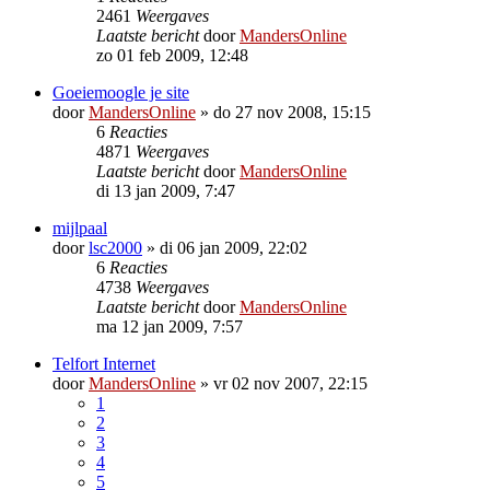
2461
Weergaves
Laatste bericht
door
MandersOnline
zo 01 feb 2009, 12:48
Goeiemoogle je site
door
MandersOnline
»
do 27 nov 2008, 15:15
6
Reacties
4871
Weergaves
Laatste bericht
door
MandersOnline
di 13 jan 2009, 7:47
mijlpaal
door
lsc2000
»
di 06 jan 2009, 22:02
6
Reacties
4738
Weergaves
Laatste bericht
door
MandersOnline
ma 12 jan 2009, 7:57
Telfort Internet
door
MandersOnline
»
vr 02 nov 2007, 22:15
1
2
3
4
5