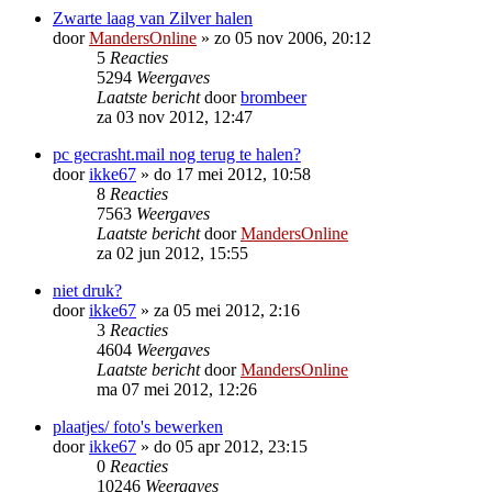
Zwarte laag van Zilver halen
door
MandersOnline
»
zo 05 nov 2006, 20:12
5
Reacties
5294
Weergaves
Laatste bericht
door
brombeer
za 03 nov 2012, 12:47
pc gecrasht.mail nog terug te halen?
door
ikke67
»
do 17 mei 2012, 10:58
8
Reacties
7563
Weergaves
Laatste bericht
door
MandersOnline
za 02 jun 2012, 15:55
niet druk?
door
ikke67
»
za 05 mei 2012, 2:16
3
Reacties
4604
Weergaves
Laatste bericht
door
MandersOnline
ma 07 mei 2012, 12:26
plaatjes/ foto's bewerken
door
ikke67
»
do 05 apr 2012, 23:15
0
Reacties
10246
Weergaves