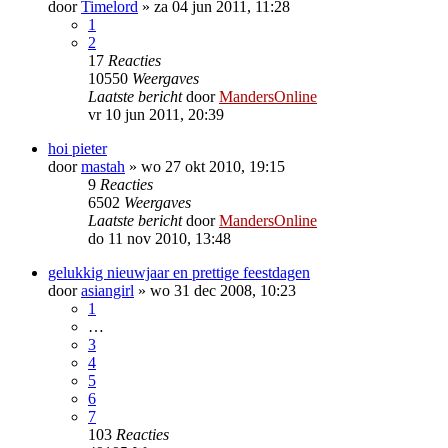
door
Timelord
»
za 04 jun 2011, 11:28
1
2
17
Reacties
10550
Weergaves
Laatste bericht
door
MandersOnline
vr 10 jun 2011, 20:39
hoi pieter
door
mastah
»
wo 27 okt 2010, 19:15
9
Reacties
6502
Weergaves
Laatste bericht
door
MandersOnline
do 11 nov 2010, 13:48
gelukkig nieuwjaar en prettige feestdagen
door
asiangirl
»
wo 31 dec 2008, 10:23
1
…
3
4
5
6
7
103
Reacties