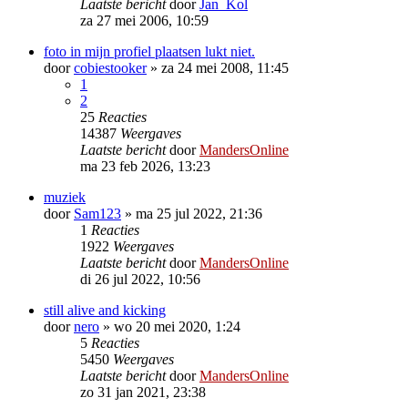
Laatste bericht
door
Jan_Kol
za 27 mei 2006, 10:59
foto in mijn profiel plaatsen lukt niet.
door
cobiestooker
»
za 24 mei 2008, 11:45
1
2
25
Reacties
14387
Weergaves
Laatste bericht
door
MandersOnline
ma 23 feb 2026, 13:23
muziek
door
Sam123
»
ma 25 jul 2022, 21:36
1
Reacties
1922
Weergaves
Laatste bericht
door
MandersOnline
di 26 jul 2022, 10:56
still alive and kicking
door
nero
»
wo 20 mei 2020, 1:24
5
Reacties
5450
Weergaves
Laatste bericht
door
MandersOnline
zo 31 jan 2021, 23:38