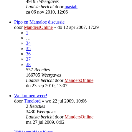
49195
Weergaves
Laatste bericht
door
mastah
za 06 nov 2010, 12:06
Pipo en Mamaloe discussie
door
MandersOnline
»
do 12 apr 2007, 17:29
1
…
34
35
36
37
38
557
Reacties
166705
Weergaves
Laatste bericht
door
MandersOnline
do 23 sep 2010, 13:07
We kunnen weer!
door
Timelord
»
wo 22 jul 2009, 10:06
2
Reacties
3430
Weergaves
Laatste bericht
door
MandersOnline
ma 27 jul 2009, 0:02