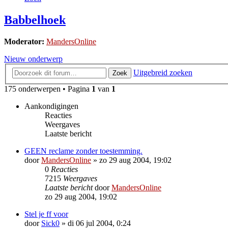
Babbelhoek
Moderator:
MandersOnline
Nieuw onderwerp
Uitgebreid zoeken
Zoek
175 onderwerpen • Pagina
1
van
1
Aankondigingen
Reacties
Weergaves
Laatste bericht
GEEN reclame zonder toestemming.
door
MandersOnline
»
zo 29 aug 2004, 19:02
0
Reacties
7215
Weergaves
Laatste bericht
door
MandersOnline
zo 29 aug 2004, 19:02
Stel je ff voor
door
Sick0
»
di 06 jul 2004, 0:24