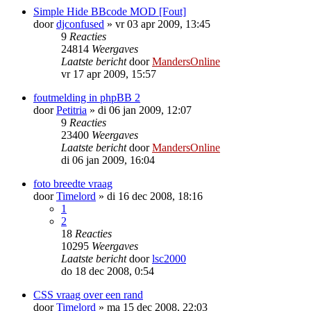
Simple Hide BBcode MOD [Fout]
door
djconfused
»
vr 03 apr 2009, 13:45
9
Reacties
24814
Weergaves
Laatste bericht
door
MandersOnline
vr 17 apr 2009, 15:57
foutmelding in phpBB 2
door
Petitria
»
di 06 jan 2009, 12:07
9
Reacties
23400
Weergaves
Laatste bericht
door
MandersOnline
di 06 jan 2009, 16:04
foto breedte vraag
door
Timelord
»
di 16 dec 2008, 18:16
1
2
18
Reacties
10295
Weergaves
Laatste bericht
door
lsc2000
do 18 dec 2008, 0:54
CSS vraag over een rand
door
Timelord
»
ma 15 dec 2008, 22:03