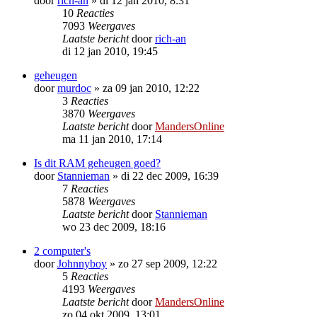
door
rich-an
»
di 12 jan 2010, 8:31
10
Reacties
7093
Weergaves
Laatste bericht
door
rich-an
di 12 jan 2010, 19:45
geheugen
door
murdoc
»
za 09 jan 2010, 12:22
3
Reacties
3870
Weergaves
Laatste bericht
door
MandersOnline
ma 11 jan 2010, 17:14
Is dit RAM geheugen goed?
door
Stannieman
»
di 22 dec 2009, 16:39
7
Reacties
5878
Weergaves
Laatste bericht
door
Stannieman
wo 23 dec 2009, 18:16
2 computer's
door
Johnnyboy
»
zo 27 sep 2009, 12:22
5
Reacties
4193
Weergaves
Laatste bericht
door
MandersOnline
zo 04 okt 2009, 13:01