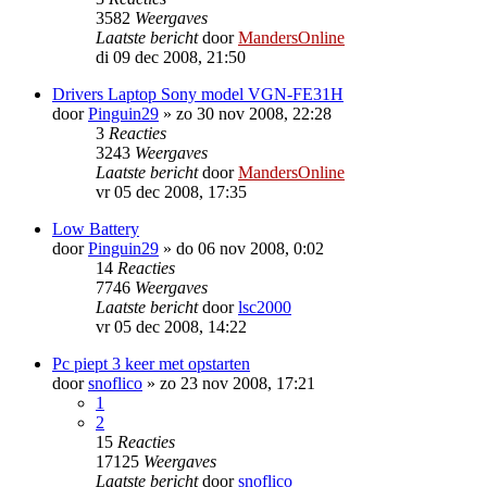
3582
Weergaves
Laatste bericht
door
MandersOnline
di 09 dec 2008, 21:50
Drivers Laptop Sony model VGN-FE31H
door
Pinguin29
»
zo 30 nov 2008, 22:28
3
Reacties
3243
Weergaves
Laatste bericht
door
MandersOnline
vr 05 dec 2008, 17:35
Low Battery
door
Pinguin29
»
do 06 nov 2008, 0:02
14
Reacties
7746
Weergaves
Laatste bericht
door
lsc2000
vr 05 dec 2008, 14:22
Pc piept 3 keer met opstarten
door
snoflico
»
zo 23 nov 2008, 17:21
1
2
15
Reacties
17125
Weergaves
Laatste bericht
door
snoflico