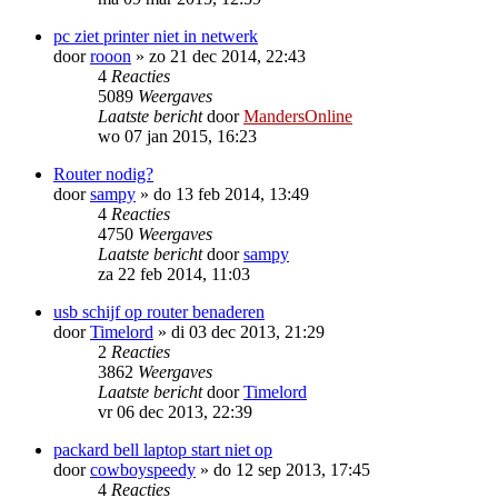
pc ziet printer niet in netwerk
door
rooon
»
zo 21 dec 2014, 22:43
4
Reacties
5089
Weergaves
Laatste bericht
door
MandersOnline
wo 07 jan 2015, 16:23
Router nodig?
door
sampy
»
do 13 feb 2014, 13:49
4
Reacties
4750
Weergaves
Laatste bericht
door
sampy
za 22 feb 2014, 11:03
usb schijf op router benaderen
door
Timelord
»
di 03 dec 2013, 21:29
2
Reacties
3862
Weergaves
Laatste bericht
door
Timelord
vr 06 dec 2013, 22:39
packard bell laptop start niet op
door
cowboyspeedy
»
do 12 sep 2013, 17:45
4
Reacties