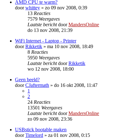
AMD CPU te warm?
door
whittey
»
zo 09 nov 2008, 0:39
13
Reacties
7579
Weergaves
Laatste bericht
door
MandersOnline
do 13 nov 2008, 21:39
WiFi Internet - Laptop - Printer
door
Rikketik
»
ma 10 nov 2008, 18:49
8
Reacties
5950
Weergaves
Laatste bericht
door
Rikketik
wo 12 nov 2008, 18:00
Geen beeld?
door
CJaftermath
»
do 16 okt 2008, 11:47
1
2
24
Reacties
13501
Weergaves
Laatste bericht
door
MandersOnline
zo 09 nov 2008, 23:36
USBstick bootable maken
door
Timelord
»
za 01 nov 2008, 0:15