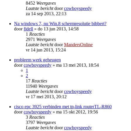
8452
Weergaves
Laatste bericht
door
cowboyspeedy
za 14 sep 2013, 22:13
Na windows 7, nu Win.8 schermresolutie bibbert?
door
fidell
»
do 13 jun 2013, 14:58
1
Reacties
2971
Weergaves
Laatste bericht
door
MandersOnline
vr 14 jun 2013, 15:24
probleem werk geheugen
door
cowboyspeedy
»
ma 13 mei 2013, 18:54
1
2
17
Reacties
11940
Weergaves
Laatste bericht
door
cowboyspeedy
vr 17 mei 2013, 20:12
cisco epc 3925 verbinden met tp-link routerTL-R860
door
cowboyspeedy
»
ma 15 okt 2012, 19:56
3
Reacties
3797
Weergaves
Laatste bericht
door
cowboyspeedy