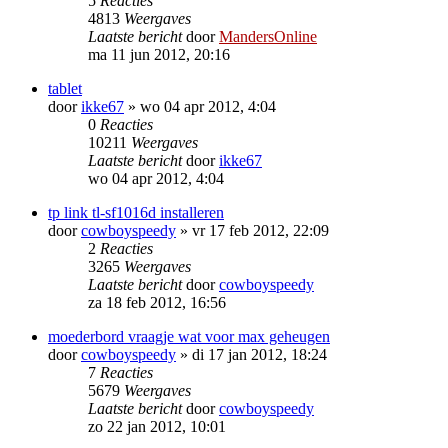
5
Reacties
4813
Weergaves
Laatste bericht
door
MandersOnline
ma 11 jun 2012, 20:16
tablet
door
ikke67
»
wo 04 apr 2012, 4:04
0
Reacties
10211
Weergaves
Laatste bericht
door
ikke67
wo 04 apr 2012, 4:04
tp link tl-sf1016d installeren
door
cowboyspeedy
»
vr 17 feb 2012, 22:09
2
Reacties
3265
Weergaves
Laatste bericht
door
cowboyspeedy
za 18 feb 2012, 16:56
moederbord vraagje wat voor max geheugen
door
cowboyspeedy
»
di 17 jan 2012, 18:24
7
Reacties
5679
Weergaves
Laatste bericht
door
cowboyspeedy
zo 22 jan 2012, 10:01