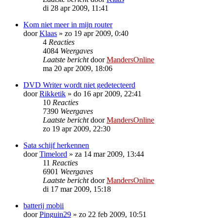
di 28 apr 2009, 11:41
Kom niet meer in mijn router
door
Klaas
»
zo 19 apr 2009, 0:40
4
Reacties
4084
Weergaves
Laatste bericht
door
MandersOnline
ma 20 apr 2009, 18:06
DVD Writer wordt niet gedetecteerd
door
Rikketik
»
do 16 apr 2009, 22:41
10
Reacties
7390
Weergaves
Laatste bericht
door
MandersOnline
zo 19 apr 2009, 22:30
Sata schijf herkennen
door
Timelord
»
za 14 mar 2009, 13:44
11
Reacties
6901
Weergaves
Laatste bericht
door
MandersOnline
di 17 mar 2009, 15:18
batterij mobii
door
Pinguin29
»
zo 22 feb 2009, 10:51