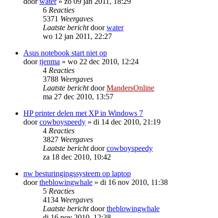
door
water
»
zo 09 jan 2011, 18:29
6
Reacties
5371
Weergaves
Laatste bericht
door
water
wo 12 jan 2011, 22:27
Asus notebook start niet op
door
tjenma
»
wo 22 dec 2010, 12:24
4
Reacties
3788
Weergaves
Laatste bericht
door
MandersOnline
ma 27 dec 2010, 13:57
HP printer delen met XP in Windows 7
door
cowboyspeedy
»
di 14 dec 2010, 21:19
4
Reacties
3827
Weergaves
Laatste bericht
door
cowboyspeedy
za 18 dec 2010, 10:42
nw besturingingssysteem op laptop
door
theblowingwhale
»
di 16 nov 2010, 11:38
5
Reacties
4134
Weergaves
Laatste bericht
door
theblowingwhale
di 16 nov 2010, 12:38