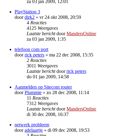
za 03 jan 2009, 12:01
PlayStation 3
door
dirk2
»
vr 24 okt 2008, 20:59
4
Reacties
4125
Weergaves
Laatste bericht
door
MandersOnline
za 03 jan 2009, 1:35
telefoon com port
door
rick peters
»
ma 22 dec 2008, 15:35
2
Reacties
3011
Weergaves
Laatste bericht
door
rick peters
do 01 jan 2009, 14:58
Aanmelden op Sitecom router
door
Plummie
»
zo 28 dec 2008, 11:14
11
Reacties
7312
Weergaves
Laatste bericht
door
MandersOnline
di 30 dec 2008, 16:37
netwerk probleem
door
adelaartje
»
di 09 dec 2008, 19:53
3
Reacties