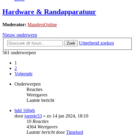
Hardware & Randapparatuur
Moderator:
MandersOnline
Nieuw onderwerp
Uitgebreid zoeken
Zoek
561 onderwerpen
1
2
Volgende
Onderwerpen
Reacties
Weergaves
Laatste bericht
hdd 160gb
door
joentje33
»
zo 14 jan 2024, 18:10
10
Reacties
4364
Weergaves
Laatste bericht
door
Timelord