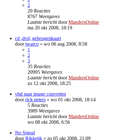
2
20
Reacties
8767
Weergaves
Laatste bericht
door
MandersOnline
ma 20 okt 2008, 18:19
cd ,dvd, geheugenkaart
door
twarco
»
wo 06 aug 2008, 8:58
1
2
3
35
Reacties
20995
Weergaves
Laatste bericht
door
MandersOnline
zo 12 okt 2008, 18:25
vhd naar image converten
door
rick peters
»
wo 01 okt 2008, 18:14
5
Reacties
3989
Weergaves
Laatste bericht
door
MandersOnline
wo 08 okt 2008, 6:56
No Signal
door
Rikketik
»
zo 05 okt 2008, 21:09