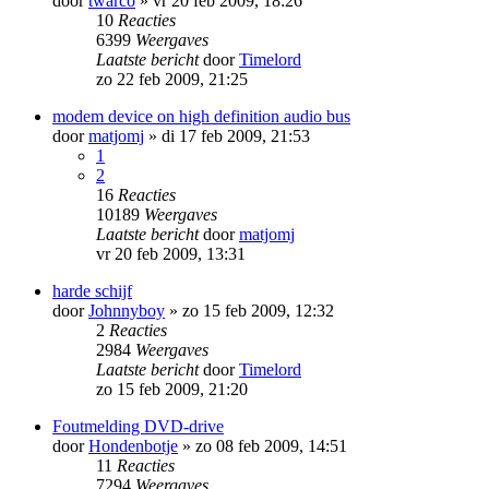
door
twarco
»
vr 20 feb 2009, 18:26
10
Reacties
6399
Weergaves
Laatste bericht
door
Timelord
zo 22 feb 2009, 21:25
modem device on high definition audio bus
door
matjomj
»
di 17 feb 2009, 21:53
1
2
16
Reacties
10189
Weergaves
Laatste bericht
door
matjomj
vr 20 feb 2009, 13:31
harde schijf
door
Johnnyboy
»
zo 15 feb 2009, 12:32
2
Reacties
2984
Weergaves
Laatste bericht
door
Timelord
zo 15 feb 2009, 21:20
Foutmelding DVD-drive
door
Hondenbotje
»
zo 08 feb 2009, 14:51
11
Reacties
7294
Weergaves