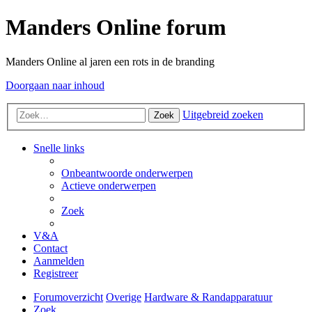
Manders Online forum
Manders Online al jaren een rots in de branding
Doorgaan naar inhoud
Uitgebreid zoeken
Zoek
Snelle links
Onbeantwoorde onderwerpen
Actieve onderwerpen
Zoek
V&A
Contact
Aanmelden
Registreer
Forumoverzicht
Overige
Hardware & Randapparatuur
Zoek