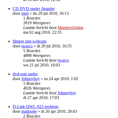
CD DVD speler /brander
door
muji
»
do 29 jul 2010, 16:13
1
Reacties
2619
Weergaves
Laatste bericht
door
MandersOnline
ma 02 aug 2010, 22:35
filmpje met webcam
door
twarco
»
di 20 jul 2010, 16:55
5
Reacties
4898
Weergaves
Laatste bericht
door
twarco
wo 21 jul 2010, 16:03
dvd-rom speler
door
Johnnyboy
»
za 24 apr 2010, 1:02
5
Reacties
4926
Weergaves
Laatste bericht
door
Johnnyboy
di 27 apr 2010, 17:03
D-Link DWL-922 problem
door
guidootje
»
di 20 apr 2010, 20:43
2
Reacties