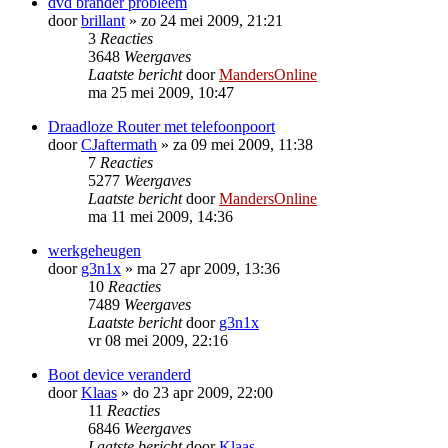
dvd brander probleem
door
brillant
»
zo 24 mei 2009, 21:21
3
Reacties
3648
Weergaves
Laatste bericht
door
MandersOnline
ma 25 mei 2009, 10:47
Draadloze Router met telefoonpoort
door
CJaftermath
»
za 09 mei 2009, 11:38
7
Reacties
5277
Weergaves
Laatste bericht
door
MandersOnline
ma 11 mei 2009, 14:36
werkgeheugen
door
g3n1x
»
ma 27 apr 2009, 13:36
10
Reacties
7489
Weergaves
Laatste bericht
door
g3n1x
vr 08 mei 2009, 22:16
Boot device veranderd
door
Klaas
»
do 23 apr 2009, 22:00
11
Reacties
6846
Weergaves
Laatste bericht
door
Klaas