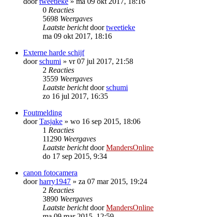
door
tweetieke
»
ma 09 okt 2017, 18:16
0
Reacties
5698
Weergaves
Laatste bericht
door
tweetieke
ma 09 okt 2017, 18:16
Externe harde schijf
door
schumi
»
vr 07 jul 2017, 21:58
2
Reacties
3559
Weergaves
Laatste bericht
door
schumi
zo 16 jul 2017, 16:35
Foutmelding
door
Tasjake
»
wo 16 sep 2015, 18:06
1
Reacties
11290
Weergaves
Laatste bericht
door
MandersOnline
do 17 sep 2015, 9:34
canon fotocamera
door
harry1947
»
za 07 mar 2015, 19:24
2
Reacties
3890
Weergaves
Laatste bericht
door
MandersOnline
ma 09 mar 2015, 12:59