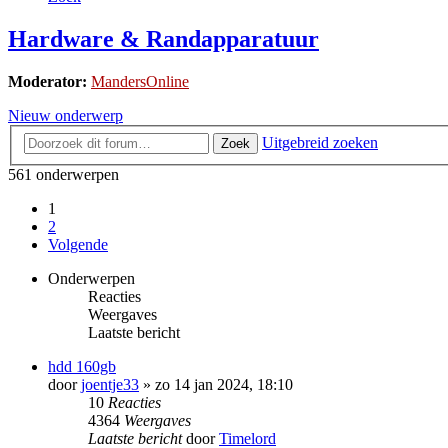
Hardware & Randapparatuur
Moderator:
MandersOnline
Nieuw onderwerp
Uitgebreid zoeken
Zoek
561 onderwerpen
1
2
Volgende
Onderwerpen
Reacties
Weergaves
Laatste bericht
hdd 160gb
door
joentje33
»
zo 14 jan 2024, 18:10
10
Reacties
4364
Weergaves
Laatste bericht
door
Timelord