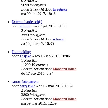
0
Reacties
5698
Weergaves
Laatste bericht
door
tweetieke
ma 09 okt 2017, 18:16
Externe harde schijf
door
schumi
»
vr 07 jul 2017, 21:58
2
Reacties
3559
Weergaves
Laatste bericht
door
schumi
zo 16 jul 2017, 16:35
Foutmelding
door
Tasjake
»
wo 16 sep 2015, 18:06
1
Reacties
11290
Weergaves
Laatste bericht
door
MandersOnline
do 17 sep 2015, 9:34
canon fotocamera
door
harry1947
»
za 07 mar 2015, 19:24
2
Reacties
3890
Weergaves
Laatste bericht
door
MandersOnline
ma 09 mar 2015, 12:59