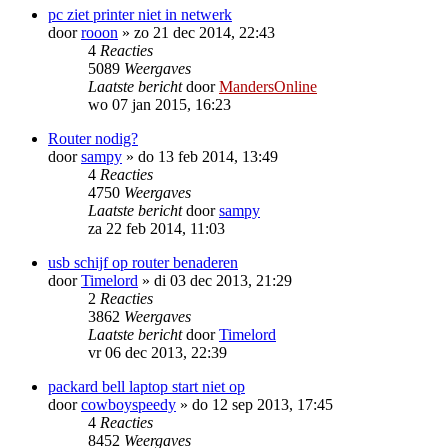
pc ziet printer niet in netwerk
door
rooon
»
zo 21 dec 2014, 22:43
4
Reacties
5089
Weergaves
Laatste bericht
door
MandersOnline
wo 07 jan 2015, 16:23
Router nodig?
door
sampy
»
do 13 feb 2014, 13:49
4
Reacties
4750
Weergaves
Laatste bericht
door
sampy
za 22 feb 2014, 11:03
usb schijf op router benaderen
door
Timelord
»
di 03 dec 2013, 21:29
2
Reacties
3862
Weergaves
Laatste bericht
door
Timelord
vr 06 dec 2013, 22:39
packard bell laptop start niet op
door
cowboyspeedy
»
do 12 sep 2013, 17:45
4
Reacties
8452
Weergaves