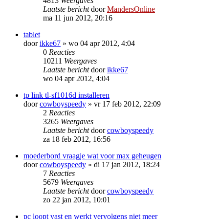
4813
Weergaves
Laatste bericht
door
MandersOnline
ma 11 jun 2012, 20:16
tablet
door
ikke67
»
wo 04 apr 2012, 4:04
0
Reacties
10211
Weergaves
Laatste bericht
door
ikke67
wo 04 apr 2012, 4:04
tp link tl-sf1016d installeren
door
cowboyspeedy
»
vr 17 feb 2012, 22:09
2
Reacties
3265
Weergaves
Laatste bericht
door
cowboyspeedy
za 18 feb 2012, 16:56
moederbord vraagje wat voor max geheugen
door
cowboyspeedy
»
di 17 jan 2012, 18:24
7
Reacties
5679
Weergaves
Laatste bericht
door
cowboyspeedy
zo 22 jan 2012, 10:01
pc loopt vast en werkt vervolgens niet meer