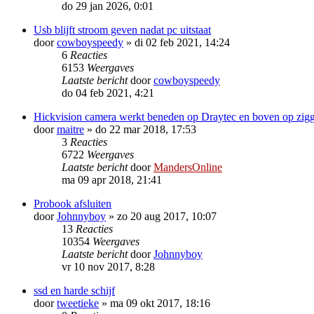
do 29 jan 2026, 0:01
Usb blijft stroom geven nadat pc uitstaat
door
cowboyspeedy
»
di 02 feb 2021, 14:24
6
Reacties
6153
Weergaves
Laatste bericht
door
cowboyspeedy
do 04 feb 2021, 4:21
Hickvision camera werkt beneden op Draytec en boven op zig
door
maitre
»
do 22 mar 2018, 17:53
3
Reacties
6722
Weergaves
Laatste bericht
door
MandersOnline
ma 09 apr 2018, 21:41
Probook afsluiten
door
Johnnyboy
»
zo 20 aug 2017, 10:07
13
Reacties
10354
Weergaves
Laatste bericht
door
Johnnyboy
vr 10 nov 2017, 8:28
ssd en harde schijf
door
tweetieke
»
ma 09 okt 2017, 18:16