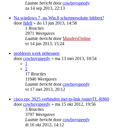
Laatste bericht
door
cowboyspeedy
za 14 sep 2013, 22:13
Na windows 7, nu Win.8 schermresolutie bibbert?
door
fidell
»
do 13 jun 2013, 14:58
1
Reacties
2971
Weergaves
Laatste bericht
door
MandersOnline
vr 14 jun 2013, 15:24
probleem werk geheugen
door
cowboyspeedy
»
ma 13 mei 2013, 18:54
1
2
17
Reacties
11940
Weergaves
Laatste bericht
door
cowboyspeedy
vr 17 mei 2013, 20:12
cisco epc 3925 verbinden met tp-link routerTL-R860
door
cowboyspeedy
»
ma 15 okt 2012, 19:56
3
Reacties
3797
Weergaves
Laatste bericht
door
cowboyspeedy
di 16 okt 2012, 14:12