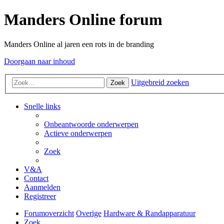
Manders Online forum
Manders Online al jaren een rots in de branding
Doorgaan naar inhoud
Uitgebreid zoeken
Zoek
Snelle links
Onbeantwoorde onderwerpen
Actieve onderwerpen
Zoek
V&A
Contact
Aanmelden
Registreer
Forumoverzicht
Overige
Hardware & Randapparatuur
Zoek