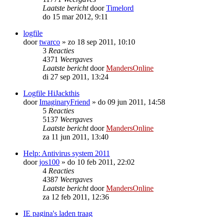
Laatste bericht
door
Timelord
do 15 mar 2012, 9:11
logfile
door
twarco
»
zo 18 sep 2011, 10:10
3
Reacties
4371
Weergaves
Laatste bericht
door
MandersOnline
di 27 sep 2011, 13:24
Logfile HiJackthis
door
ImaginaryFriend
»
do 09 jun 2011, 14:58
5
Reacties
5137
Weergaves
Laatste bericht
door
MandersOnline
za 11 jun 2011, 13:40
Help: Antivirus system 2011
door
jos100
»
do 10 feb 2011, 22:02
4
Reacties
4387
Weergaves
Laatste bericht
door
MandersOnline
za 12 feb 2011, 12:36
IE pagina's laden traag