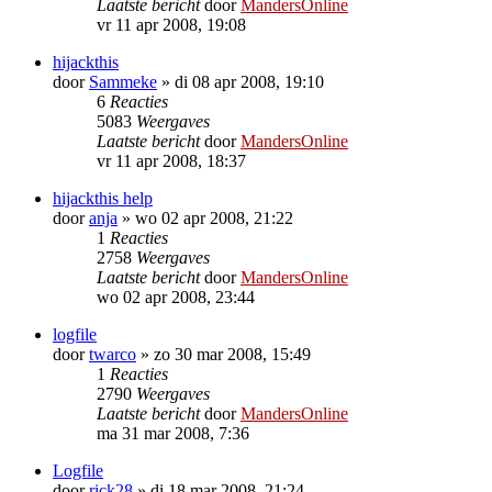
Laatste bericht
door
MandersOnline
vr 11 apr 2008, 19:08
hijackthis
door
Sammeke
»
di 08 apr 2008, 19:10
6
Reacties
5083
Weergaves
Laatste bericht
door
MandersOnline
vr 11 apr 2008, 18:37
hijackthis help
door
anja
»
wo 02 apr 2008, 21:22
1
Reacties
2758
Weergaves
Laatste bericht
door
MandersOnline
wo 02 apr 2008, 23:44
logfile
door
twarco
»
zo 30 mar 2008, 15:49
1
Reacties
2790
Weergaves
Laatste bericht
door
MandersOnline
ma 31 mar 2008, 7:36
Logfile
door
rick28
»
di 18 mar 2008, 21:24