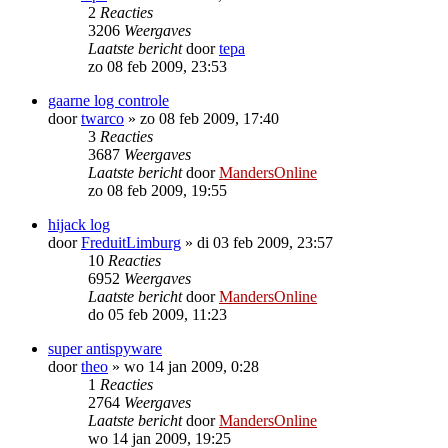
2
Reacties
3206
Weergaves
Laatste bericht
door
tepa
zo 08 feb 2009, 23:53
gaarne log controle
door
twarco
»
zo 08 feb 2009, 17:40
3
Reacties
3687
Weergaves
Laatste bericht
door
MandersOnline
zo 08 feb 2009, 19:55
hijack log
door
FreduitLimburg
»
di 03 feb 2009, 23:57
10
Reacties
6952
Weergaves
Laatste bericht
door
MandersOnline
do 05 feb 2009, 11:23
super antispyware
door
theo
»
wo 14 jan 2009, 0:28
1
Reacties
2764
Weergaves
Laatste bericht
door
MandersOnline
wo 14 jan 2009, 19:25