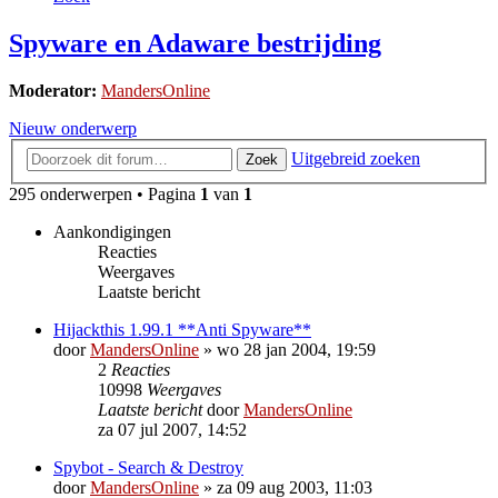
Spyware en Adaware bestrijding
Moderator:
MandersOnline
Nieuw onderwerp
Uitgebreid zoeken
Zoek
295 onderwerpen • Pagina
1
van
1
Aankondigingen
Reacties
Weergaves
Laatste bericht
Hijackthis 1.99.1 **Anti Spyware**
door
MandersOnline
»
wo 28 jan 2004, 19:59
2
Reacties
10998
Weergaves
Laatste bericht
door
MandersOnline
za 07 jul 2007, 14:52
Spybot - Search & Destroy
door
MandersOnline
»
za 09 aug 2003, 11:03