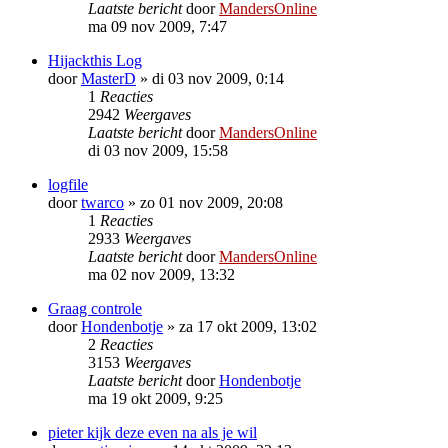
Laatste bericht
door
MandersOnline
ma 09 nov 2009, 7:47
Hijackthis Log
door
MasterD
»
di 03 nov 2009, 0:14
1
Reacties
2942
Weergaves
Laatste bericht
door
MandersOnline
di 03 nov 2009, 15:58
logfile
door
twarco
»
zo 01 nov 2009, 20:08
1
Reacties
2933
Weergaves
Laatste bericht
door
MandersOnline
ma 02 nov 2009, 13:32
Graag controle
door
Hondenbotje
»
za 17 okt 2009, 13:02
2
Reacties
3153
Weergaves
Laatste bericht
door
Hondenbotje
ma 19 okt 2009, 9:25
pieter kijk deze even na als je wil