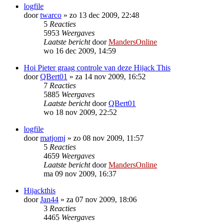
logfile
door
twarco
»
zo 13 dec 2009, 22:48
5
Reacties
5953
Weergaves
Laatste bericht
door
MandersOnline
wo 16 dec 2009, 14:59
Hoi Pieter graag controle van deze Hijack This
door
QBert01
»
za 14 nov 2009, 16:52
7
Reacties
5885
Weergaves
Laatste bericht
door
QBert01
wo 18 nov 2009, 22:52
logfile
door
matjomj
»
zo 08 nov 2009, 11:57
5
Reacties
4659
Weergaves
Laatste bericht
door
MandersOnline
ma 09 nov 2009, 16:37
Hijackthis
door
Jan44
»
za 07 nov 2009, 18:06
3
Reacties
4465
Weergaves