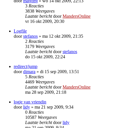
door
matjomj
»
wo 14 okt 2009, 22:13
3
Reacties
3838
Weergaves
Laatste bericht
door
MandersOnline
vr 16 okt 2009, 20:30
Logfile
door
stefanos
»
ma 12 okt 2009, 21:35
2
Reacties
3179
Weergaves
Laatste bericht
door
stefanos
do 15 okt 2009, 22:24
redirect/jump
door
dimara
»
di 15 sep 2009, 13:51
5
Reacties
4469
Weergaves
Laatste bericht
door
MandersOnline
ma 28 sep 2009, 21:18
logje van vriendin
door
lidy
»
ma 21 sep 2009, 9:34
0
Reacties
10587
Weergaves
Laatste bericht
door
lidy
ma 21 sep 2009, 9:34