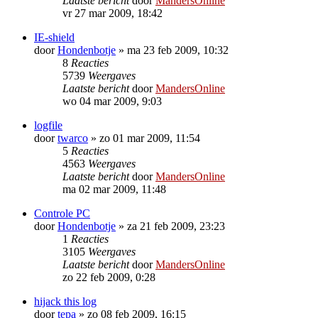
Laatste bericht
door
MandersOnline
vr 27 mar 2009, 18:42
IE-shield
door
Hondenbotje
»
ma 23 feb 2009, 10:32
8
Reacties
5739
Weergaves
Laatste bericht
door
MandersOnline
wo 04 mar 2009, 9:03
logfile
door
twarco
»
zo 01 mar 2009, 11:54
5
Reacties
4563
Weergaves
Laatste bericht
door
MandersOnline
ma 02 mar 2009, 11:48
Controle PC
door
Hondenbotje
»
za 21 feb 2009, 23:23
1
Reacties
3105
Weergaves
Laatste bericht
door
MandersOnline
zo 22 feb 2009, 0:28
hijack this log
door
tepa
»
zo 08 feb 2009, 16:15