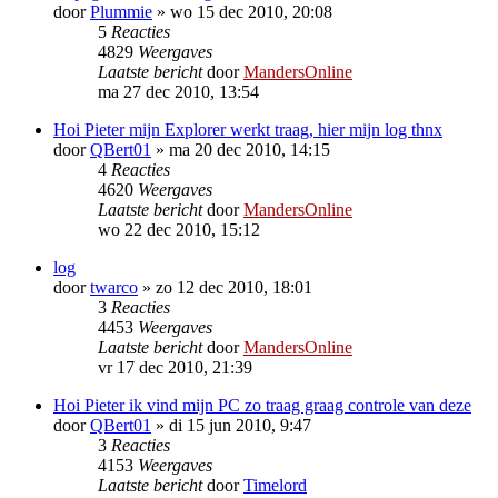
door
Plummie
»
wo 15 dec 2010, 20:08
5
Reacties
4829
Weergaves
Laatste bericht
door
MandersOnline
ma 27 dec 2010, 13:54
Hoi Pieter mijn Explorer werkt traag, hier mijn log thnx
door
QBert01
»
ma 20 dec 2010, 14:15
4
Reacties
4620
Weergaves
Laatste bericht
door
MandersOnline
wo 22 dec 2010, 15:12
log
door
twarco
»
zo 12 dec 2010, 18:01
3
Reacties
4453
Weergaves
Laatste bericht
door
MandersOnline
vr 17 dec 2010, 21:39
Hoi Pieter ik vind mijn PC zo traag graag controle van deze
door
QBert01
»
di 15 jun 2010, 9:47
3
Reacties
4153
Weergaves
Laatste bericht
door
Timelord