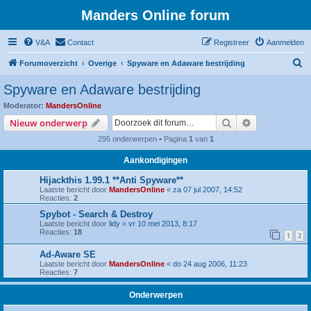
Manders Online forum
V&A
Contact
Registreer
Aanmelden
Z
Forumoverzicht
Overige
Spyware en Adaware bestrijding
o
Spyware en Adaware bestrijding
e
Moderator:
MandersOnline
k
Zoek
Uitgebreid z
Nieuw onderwerp
295 onderwerpen • Pagina
1
van
1
Aankondigingen
Hijackthis 1.99.1 **Anti Spyware**
Laatste bericht door
MandersOnline
«
za 07 jul 2007, 14:52
Reacties:
2
Spybot - Search & Destroy
Laatste bericht door
lidy
«
vr 10 mei 2013, 8:17
Reacties:
18
1
2
Ad-Aware SE
Laatste bericht door
MandersOnline
«
do 24 aug 2006, 11:23
Reacties:
7
Onderwerpen