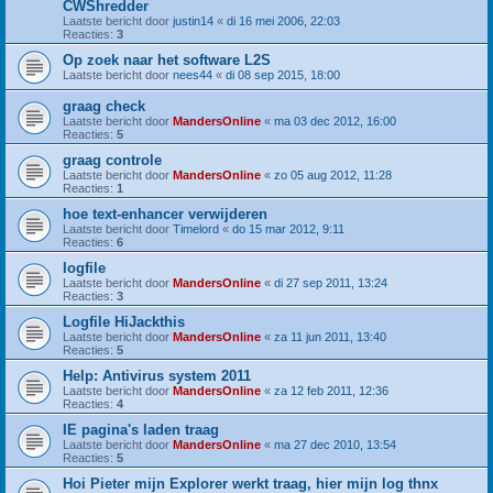
CWShredder
Laatste bericht door
justin14
«
di 16 mei 2006, 22:03
Reacties:
3
Op zoek naar het software L2S
Laatste bericht door
nees44
«
di 08 sep 2015, 18:00
graag check
Laatste bericht door
MandersOnline
«
ma 03 dec 2012, 16:00
Reacties:
5
graag controle
Laatste bericht door
MandersOnline
«
zo 05 aug 2012, 11:28
Reacties:
1
hoe text-enhancer verwijderen
Laatste bericht door
Timelord
«
do 15 mar 2012, 9:11
Reacties:
6
logfile
Laatste bericht door
MandersOnline
«
di 27 sep 2011, 13:24
Reacties:
3
Logfile HiJackthis
Laatste bericht door
MandersOnline
«
za 11 jun 2011, 13:40
Reacties:
5
Help: Antivirus system 2011
Laatste bericht door
MandersOnline
«
za 12 feb 2011, 12:36
Reacties:
4
IE pagina's laden traag
Laatste bericht door
MandersOnline
«
ma 27 dec 2010, 13:54
Reacties:
5
Hoi Pieter mijn Explorer werkt traag, hier mijn log thnx