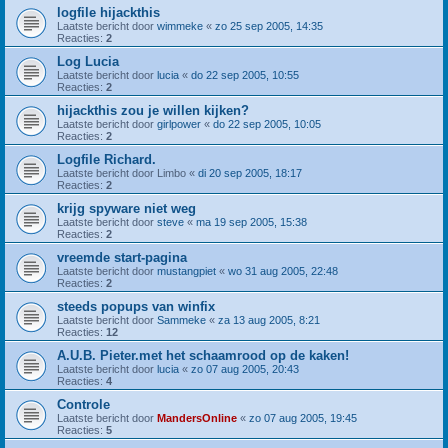
logfile hijackthis
Laatste bericht door
wimmeke
«
zo 25 sep 2005, 14:35
Reacties:
2
Log Lucia
Laatste bericht door
lucia
«
do 22 sep 2005, 10:55
Reacties:
2
hijackthis zou je willen kijken?
Laatste bericht door
girlpower
«
do 22 sep 2005, 10:05
Reacties:
2
Logfile Richard.
Laatste bericht door
Limbo
«
di 20 sep 2005, 18:17
Reacties:
2
krijg spyware niet weg
Laatste bericht door
steve
«
ma 19 sep 2005, 15:38
Reacties:
2
vreemde start-pagina
Laatste bericht door
mustangpiet
«
wo 31 aug 2005, 22:48
Reacties:
2
steeds popups van winfix
Laatste bericht door
Sammeke
«
za 13 aug 2005, 8:21
Reacties:
12
A.U.B. Pieter.met het schaamrood op de kaken!
Laatste bericht door
lucia
«
zo 07 aug 2005, 20:43
Reacties:
4
Controle
Laatste bericht door
MandersOnline
«
zo 07 aug 2005, 19:45
Reacties:
5