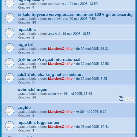
Laatste bericht door
specialm
«
za 21 mei 2005, 13:50
Reacties:
4
Enkele Spyware verwijderaars niet meer 100% geloofwaardig
Laatste bericht door
marcelv1
«
vr 20 mei 2005, 7:59
Reacties:
10
hijackthis
Laatste bericht door
anja
«
do 19 mei 2005, 18:53
Reacties:
2
logje b2
Laatste bericht door
MandersOnline
«
do 19 mei 2005, 15:31
Reacties:
5
(S)Hitman Pro gaat internationaal
Laatste bericht door
MandersOnline
«
do 19 mei 2005, 12:50
Reacties:
13
ads1 2 etc etc. krijg het er niets uit
Laatste bericht door
MandersOnline
«
do 12 mei 2005, 8:25
Reacties:
3
webinstellingen
Laatste bericht door
water
«
vr 06 mei 2005, 15:09
Reacties:
26
1
2
Logfile
Laatste bericht door
MandersOnline
«
vr 06 mei 2005, 9:10
Reacties:
2
hijackthis logje sniper
Laatste bericht door
MandersOnline
«
do 05 mei 2005, 10:41
Reacties:
1