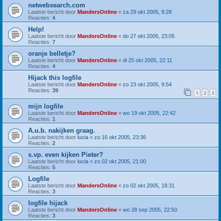
netwebsearch.com
Laatste bericht door
MandersOnline
«
za 29 okt 2005, 9:28
Reacties:
4
Help!
Laatste bericht door
MandersOnline
«
do 27 okt 2005, 23:05
Reacties:
7
oranje belletje?
Laatste bericht door
MandersOnline
«
di 25 okt 2005, 22:11
Reacties:
4
Hijack this logfile
Laatste bericht door
MandersOnline
«
zo 23 okt 2005, 9:54
Reacties:
39
1
2
3
mijn logfile
Laatste bericht door
MandersOnline
«
wo 19 okt 2005, 22:42
Reacties:
1
A.u.b. nakijken graag.
Laatste bericht door
lucia
«
zo 16 okt 2005, 23:36
Reacties:
2
s.vp. even kijken Pieter?
Laatste bericht door
lucia
«
zo 02 okt 2005, 21:00
Reacties:
5
Logfile
Laatste bericht door
MandersOnline
«
zo 02 okt 2005, 18:31
Reacties:
3
logfile hijack
Laatste bericht door
MandersOnline
«
wo 28 sep 2005, 22:50
Reacties:
3