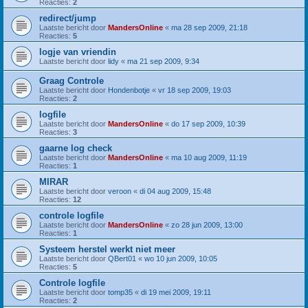
Reacties:
2
redirect/jump
Laatste bericht door
MandersOnline
«
ma 28 sep 2009, 21:18
Reacties:
5
logje van vriendin
Laatste bericht door
lidy
«
ma 21 sep 2009, 9:34
Graag Controle
Laatste bericht door
Hondenbotje
«
vr 18 sep 2009, 19:03
Reacties:
2
logfile
Laatste bericht door
MandersOnline
«
do 17 sep 2009, 10:39
Reacties:
3
gaarne log check
Laatste bericht door
MandersOnline
«
ma 10 aug 2009, 11:19
Reacties:
1
MIRAR
Laatste bericht door
veroon
«
di 04 aug 2009, 15:48
Reacties:
12
controle logfile
Laatste bericht door
MandersOnline
«
zo 28 jun 2009, 13:00
Reacties:
1
Systeem herstel werkt niet meer
Laatste bericht door
QBert01
«
wo 10 jun 2009, 10:05
Reacties:
5
Controle logfile
Laatste bericht door
tomp35
«
di 19 mei 2009, 19:11
Reacties:
2