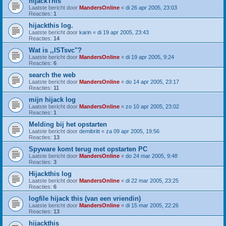
hijackThis
Laatste bericht door
MandersOnline
«
di 26 apr 2005, 23:03
Reacties:
1
hijackthis log.
Laatste bericht door
karin
«
di 19 apr 2005, 23:43
Reacties:
14
Wat is ,,ISTsvc"?
Laatste bericht door
MandersOnline
«
di 19 apr 2005, 9:24
Reacties:
6
search the web
Laatste bericht door
MandersOnline
«
do 14 apr 2005, 23:17
Reacties:
11
mijn hijack log
Laatste bericht door
MandersOnline
«
zo 10 apr 2005, 23:02
Reacties:
1
Melding bij het opstarten
Laatste bericht door
demibritt
«
za 09 apr 2005, 19:56
Reacties:
13
Spyware komt terug met opstarten PC
Laatste bericht door
MandersOnline
«
do 24 mar 2005, 9:48
Reacties:
3
Hijackthis log
Laatste bericht door
MandersOnline
«
di 22 mar 2005, 23:25
Reacties:
6
logfile hijack this (van een vriendin)
Laatste bericht door
MandersOnline
«
di 15 mar 2005, 22:26
Reacties:
13
hijackthis