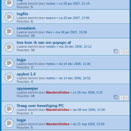
Laatste bericht door
mettes
«
zo 28 jan 2007, 21:19
Reacties:
5
logfile
Laatste bericht door
twarco
«
za 20 jan 2007, 17:05
Reacties:
6
zonealarm
Laatste bericht door
theo
«
ma 08 jan 2007, 15:09
Reacties:
10
hoe kom ik van mn popups af
Laatste bericht door
mettes
«
ma 18 dec 2006, 10:12
Reacties:
16
1
2
logje
Laatste bericht door
mettes
«
do 14 dec 2006, 11:00
Reacties:
3
spybot 1.4
Laatste bericht door
mettes
«
do 14 dec 2006, 10:52
Reacties:
4
spysweeper
Laatste bericht door
MandersOnline
«
zo 26 nov 2006, 0:32
Reacties:
19
1
2
Vraag over beveiliging PC
Laatste bericht door
MandersOnline
«
wo 08 nov 2006, 14:30
Reacties:
1
logje
Laatste bericht door
MandersOnline
«
do 21 sep 2006, 22:56
Reacties:
5