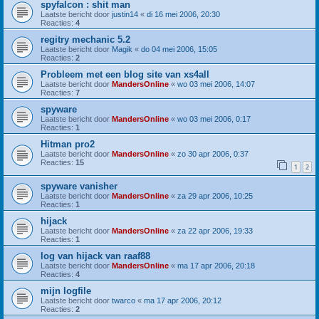
spyfalcon : shit man
Laatste bericht door
justin14
«
di 16 mei 2006, 20:30
Reacties:
4
regitry mechanic 5.2
Laatste bericht door
Magik
«
do 04 mei 2006, 15:05
Reacties:
2
Probleem met een blog site van xs4all
Laatste bericht door
MandersOnline
«
wo 03 mei 2006, 14:07
Reacties:
7
spyware
Laatste bericht door
MandersOnline
«
wo 03 mei 2006, 0:17
Reacties:
1
Hitman pro2
Laatste bericht door
MandersOnline
«
zo 30 apr 2006, 0:37
Reacties:
15
1
2
spyware vanisher
Laatste bericht door
MandersOnline
«
za 29 apr 2006, 10:25
Reacties:
1
hijack
Laatste bericht door
MandersOnline
«
za 22 apr 2006, 19:33
Reacties:
1
log van hijack van raaf88
Laatste bericht door
MandersOnline
«
ma 17 apr 2006, 20:18
Reacties:
4
mijn logfile
Laatste bericht door
twarco
«
ma 17 apr 2006, 20:12
Reacties:
2