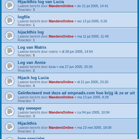
Hijackthis log van Lucia
Laatste bericht door
MandersOnline
«
do 21 jul 2005, 14:41
Reacties:
3
logfile
Laatste bericht door
MandersOnline
«
wo 13 jul 2005, 0:26
Reacties:
1
hijackthis log
Laatste bericht door
MandersOnline
«
ma 11 jul 2005, 11:49
Reacties:
1
Log van Matrix
Laatste bericht door
matrix
«
di 28 jun 2005, 14:54
Reacties:
5
Log van Annie
Laatste bericht door
lucia
«
ma 27 jun 2005, 20:26
Reacties:
2
Hijack log Lucia
Laatste bericht door
MandersOnline
«
di 21 jun 2005, 23:20
Reacties:
4
Geïnfecteerd met deze ad empnads.com hoe krijg ik ze er uit
Laatste bericht door
MandersOnline
«
ma 13 jun 2005, 8:28
Reacties:
7
spy sweeper
Laatste bericht door
MandersOnline
«
za 04 jun 2005, 10:04
Reacties:
3
Hijackthis
Laatste bericht door
MandersOnline
«
ma 23 mei 2005, 18:08
Reacties:
1
loge specialm