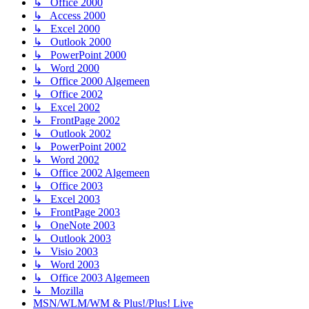
↳ Office 2000
↳ Access 2000
↳ Excel 2000
↳ Outlook 2000
↳ PowerPoint 2000
↳ Word 2000
↳ Office 2000 Algemeen
↳ Office 2002
↳ Excel 2002
↳ FrontPage 2002
↳ Outlook 2002
↳ PowerPoint 2002
↳ Word 2002
↳ Office 2002 Algemeen
↳ Office 2003
↳ Excel 2003
↳ FrontPage 2003
↳ OneNote 2003
↳ Outlook 2003
↳ Visio 2003
↳ Word 2003
↳ Office 2003 Algemeen
↳ Mozilla
MSN/WLM/WM & Plus!/Plus! Live