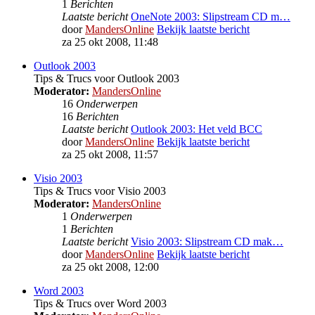
1
Berichten
Laatste bericht
OneNote 2003: Slipstream CD m…
door
MandersOnline
Bekijk laatste bericht
za 25 okt 2008, 11:48
Outlook 2003
Tips & Trucs voor Outlook 2003
Moderator:
MandersOnline
16
Onderwerpen
16
Berichten
Laatste bericht
Outlook 2003: Het veld BCC
door
MandersOnline
Bekijk laatste bericht
za 25 okt 2008, 11:57
Visio 2003
Tips & Trucs voor Visio 2003
Moderator:
MandersOnline
1
Onderwerpen
1
Berichten
Laatste bericht
Visio 2003: Slipstream CD mak…
door
MandersOnline
Bekijk laatste bericht
za 25 okt 2008, 12:00
Word 2003
Tips & Trucs over Word 2003