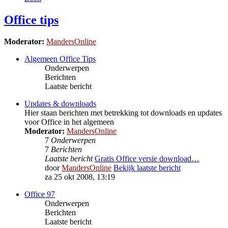
Office tips
Moderator:
MandersOnline
Algemeen Office Tips
Onderwerpen
Berichten
Laatste bericht
Updates & downloads
Hier staan berichten met betrekking tot downloads en updates
voor Office in het algemeen
Moderator:
MandersOnline
7
Onderwerpen
7
Berichten
Laatste bericht
Gratis Office versie download…
door
MandersOnline
Bekijk laatste bericht
za 25 okt 2008, 13:19
Office 97
Onderwerpen
Berichten
Laatste bericht