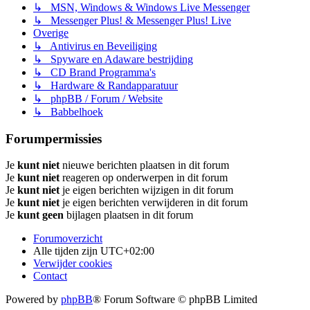
↳ MSN, Windows & Windows Live Messenger
↳ Messenger Plus! & Messenger Plus! Live
Overige
↳ Antivirus en Beveiliging
↳ Spyware en Adaware bestrijding
↳ CD Brand Programma's
↳ Hardware & Randapparatuur
↳ phpBB / Forum / Website
↳ Babbelhoek
Forumpermissies
Je
kunt niet
nieuwe berichten plaatsen in dit forum
Je
kunt niet
reageren op onderwerpen in dit forum
Je
kunt niet
je eigen berichten wijzigen in dit forum
Je
kunt niet
je eigen berichten verwijderen in dit forum
Je
kunt geen
bijlagen plaatsen in dit forum
Forumoverzicht
Alle tijden zijn
UTC+02:00
Verwijder cookies
Contact
Powered by
phpBB
® Forum Software © phpBB Limited