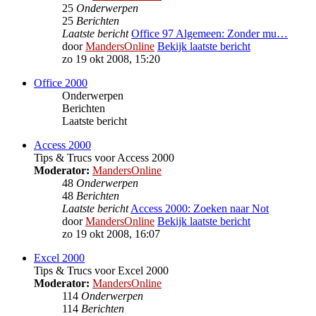
25
Onderwerpen
25
Berichten
Laatste bericht
Office 97 Algemeen: Zonder mu…
door
MandersOnline
Bekijk laatste bericht
zo 19 okt 2008, 15:20
Office 2000
Onderwerpen
Berichten
Laatste bericht
Access 2000
Tips & Trucs voor Access 2000
Moderator:
MandersOnline
48
Onderwerpen
48
Berichten
Laatste bericht
Access 2000: Zoeken naar Not
door
MandersOnline
Bekijk laatste bericht
zo 19 okt 2008, 16:07
Excel 2000
Tips & Trucs voor Excel 2000
Moderator:
MandersOnline
114
Onderwerpen
114
Berichten