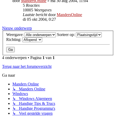
door
MandersOnline
»
ma 30 aug 2004, 11:04
5
Reacties
10005
Weergaves
Laatste bericht
door
MandersOnline
di 05 okt 2004, 0:27
Nieuw onderwerp
Weergave:
Sorteer op:
Richting:
4 onderwerpen • Pagina
1
van
1
Terug naar het forumoverzicht
Ga naar
Manders Online
↳ Manders Online
Windows
↳ Windows Algemeen
↳ Handige Tips & Trucs
↳ Handige Programma's
↳ Veel gestelde vragen