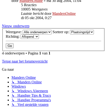
door
MandersOnline
»
ma 30 aug 2004, 11:04
5
Reacties
10005
Weergaves
Laatste bericht
door
MandersOnline
di 05 okt 2004, 0:27
Nieuw onderwerp
Weergave:
Sorteer op:
Richting:
4 onderwerpen • Pagina
1
van
1
Terug naar het forumoverzicht
Ga naar
Manders Online
↳ Manders Online
Windows
↳ Windows Algemeen
↳ Handige Tips & Trucs
↳ Handige Programma's
↳ Veel gestelde vragen