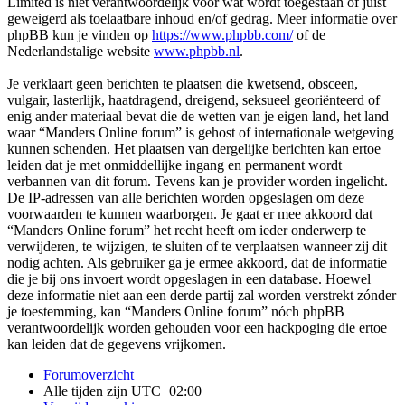
Limited is niet verantwoordelijk voor wat wordt toegestaan of juist
geweigerd als toelaatbare inhoud en/of gedrag. Meer informatie over
phpBB kun je vinden op
https://www.phpbb.com/
of de
Nederlandstalige website
www.phpbb.nl
.
Je verklaart geen berichten te plaatsen die kwetsend, obsceen,
vulgair, lasterlijk, haatdragend, dreigend, seksueel georiënteerd of
enig ander materiaal bevat die de wetten van je eigen land, het land
waar “Manders Online forum” is gehost of internationale wetgeving
kunnen schenden. Het plaatsen van dergelijke berichten kan ertoe
leiden dat je met onmiddellijke ingang en permanent wordt
verbannen van dit forum. Tevens kan je provider worden ingelicht.
De IP-adressen van alle berichten worden opgeslagen om deze
voorwaarden te kunnen waarborgen. Je gaat er mee akkoord dat
“Manders Online forum” het recht heeft om ieder onderwerp te
verwijderen, te wijzigen, te sluiten of te verplaatsen wanneer zij dit
nodig achten. Als gebruiker ga je ermee akkoord, dat de informatie
die je bij ons invoert wordt opgeslagen in een database. Hoewel
deze informatie niet aan een derde partij zal worden verstrekt zónder
je toestemming, kan “Manders Online forum” nóch phpBB
verantwoordelijk worden gehouden voor een hackpoging die ertoe
kan leiden dat de gegevens vrijkomen.
Forumoverzicht
Alle tijden zijn
UTC+02:00