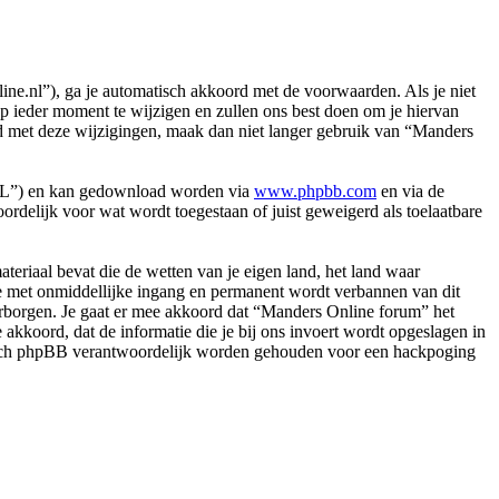
e.nl”), ga je automatisch akkoord met de voorwaarden. Als je niet
 ieder moment te wijzigen en zullen ons best doen om je hiervan
ord met deze wijzigingen, maak dan niet langer gebruik van “Manders
PL”) en kan gedownload worden via
www.phpbb.com
en via de
rdelijk voor wat wordt toegestaan of juist geweigerd als toelaatbare
.
materiaal bevat die de wetten van je eigen land, het land waar
je met onmiddellijke ingang en permanent wordt verbannen van dit
rborgen. Je gaat er mee akkoord dat “Manders Online forum” het
e akkoord, dat de informatie die je bij ons invoert wordt opgeslagen in
 nóch phpBB verantwoordelijk worden gehouden voor een hackpoging