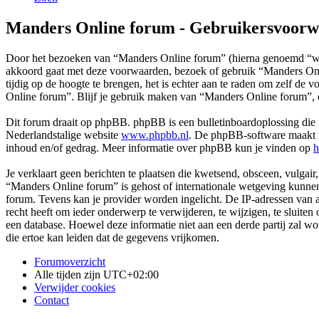
Manders Online forum - Gebruikersvoor
Door het bezoeken van “Manders Online forum” (hierna genoemd “wij”
akkoord gaat met deze voorwaarden, bezoek of gebruik “Manders Onli
tijdig op de hoogte te brengen, het is echter aan te raden om zelf de
Online forum”. Blijf je gebruik maken van “Manders Online forum”, 
Dit forum draait op phpBB. phpBB is een bulletinboardoplossing die i
Nederlandstalige website
www.phpbb.nl
. De phpBB-software maakt in
inhoud en/of gedrag. Meer informatie over phpBB kun je vinden op
h
Je verklaart geen berichten te plaatsen die kwetsend, obsceen, vulgair,
“Manders Online forum” is gehost of internationale wetgeving kunnen
forum. Tevens kan je provider worden ingelicht. De IP-adressen van
recht heeft om ieder onderwerp te verwijderen, te wijzigen, te sluiten 
een database. Hoewel deze informatie niet aan een derde partij za
die ertoe kan leiden dat de gegevens vrijkomen.
Forumoverzicht
Alle tijden zijn
UTC+02:00
Verwijder cookies
Contact