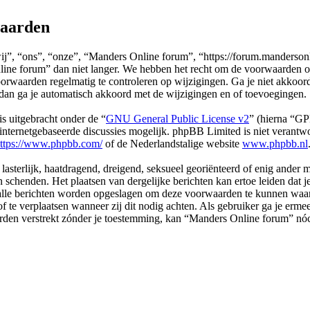
waarden
, “ons”, “onze”, “Manders Online forum”, “https://forum.mandersonlin
ne forum” dan niet langer. We hebben het recht om de voorwaarden op
 voorwaarden regelmatig te controleren op wijzigingen. Ga je niet akko
dan ga je automatisch akkoord met de wijzigingen en of toevoegingen.
s uitgebracht onder de “
GNU General Public License v2
” (hierna “G
ternetgebaseerde discussies mogelijk. phpBB Limited is niet verantwoo
ttps://www.phpbb.com/
of de Nederlandstalige website
www.phpbb.nl
 lasterlijk, haatdragend, dreigend, seksueel georiënteerd of enig ander 
 schenden. Het plaatsen van dergelijke berichten kan ertoe leiden dat 
 alle berichten worden opgeslagen om deze voorwaarden te kunnen waa
of te verplaatsen wanneer zij dit nodig achten. Als gebruiker ga je erme
l worden verstrekt zónder je toestemming, kan “Manders Online forum”