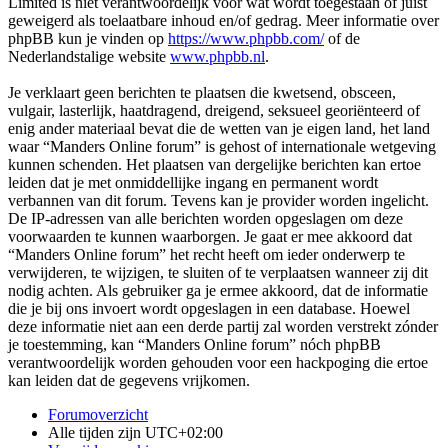
Limited is niet verantwoordelijk voor wat wordt toegestaan of juist
geweigerd als toelaatbare inhoud en/of gedrag. Meer informatie over
phpBB kun je vinden op
https://www.phpbb.com/
of de
Nederlandstalige website
www.phpbb.nl
.
Je verklaart geen berichten te plaatsen die kwetsend, obsceen,
vulgair, lasterlijk, haatdragend, dreigend, seksueel georiënteerd of
enig ander materiaal bevat die de wetten van je eigen land, het land
waar “Manders Online forum” is gehost of internationale wetgeving
kunnen schenden. Het plaatsen van dergelijke berichten kan ertoe
leiden dat je met onmiddellijke ingang en permanent wordt
verbannen van dit forum. Tevens kan je provider worden ingelicht.
De IP-adressen van alle berichten worden opgeslagen om deze
voorwaarden te kunnen waarborgen. Je gaat er mee akkoord dat
“Manders Online forum” het recht heeft om ieder onderwerp te
verwijderen, te wijzigen, te sluiten of te verplaatsen wanneer zij dit
nodig achten. Als gebruiker ga je ermee akkoord, dat de informatie
die je bij ons invoert wordt opgeslagen in een database. Hoewel
deze informatie niet aan een derde partij zal worden verstrekt zónder
je toestemming, kan “Manders Online forum” nóch phpBB
verantwoordelijk worden gehouden voor een hackpoging die ertoe
kan leiden dat de gegevens vrijkomen.
Forumoverzicht
Alle tijden zijn
UTC+02:00