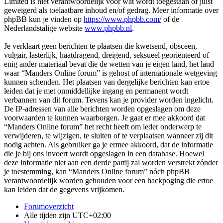
Limited is niet verantwoordelijk voor wat wordt toegestaan of juist
geweigerd als toelaatbare inhoud en/of gedrag. Meer informatie over
phpBB kun je vinden op
https://www.phpbb.com/
of de
Nederlandstalige website
www.phpbb.nl
.
Je verklaart geen berichten te plaatsen die kwetsend, obsceen,
vulgair, lasterlijk, haatdragend, dreigend, seksueel georiënteerd of
enig ander materiaal bevat die de wetten van je eigen land, het land
waar “Manders Online forum” is gehost of internationale wetgeving
kunnen schenden. Het plaatsen van dergelijke berichten kan ertoe
leiden dat je met onmiddellijke ingang en permanent wordt
verbannen van dit forum. Tevens kan je provider worden ingelicht.
De IP-adressen van alle berichten worden opgeslagen om deze
voorwaarden te kunnen waarborgen. Je gaat er mee akkoord dat
“Manders Online forum” het recht heeft om ieder onderwerp te
verwijderen, te wijzigen, te sluiten of te verplaatsen wanneer zij dit
nodig achten. Als gebruiker ga je ermee akkoord, dat de informatie
die je bij ons invoert wordt opgeslagen in een database. Hoewel
deze informatie niet aan een derde partij zal worden verstrekt zónder
je toestemming, kan “Manders Online forum” nóch phpBB
verantwoordelijk worden gehouden voor een hackpoging die ertoe
kan leiden dat de gegevens vrijkomen.
Forumoverzicht
Alle tijden zijn
UTC+02:00