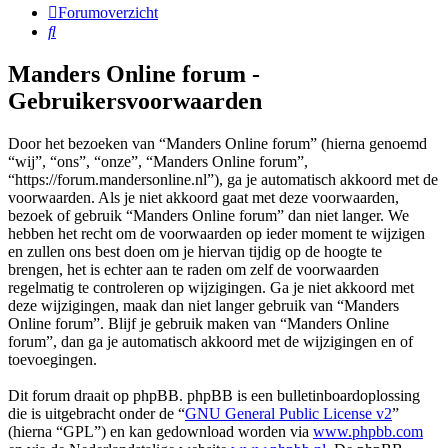
Forumoverzicht
Zoek
Manders Online forum -
Gebruikersvoorwaarden
Door het bezoeken van “Manders Online forum” (hierna genoemd
“wij”, “ons”, “onze”, “Manders Online forum”,
“https://forum.mandersonline.nl”), ga je automatisch akkoord met de
voorwaarden. Als je niet akkoord gaat met deze voorwaarden,
bezoek of gebruik “Manders Online forum” dan niet langer. We
hebben het recht om de voorwaarden op ieder moment te wijzigen
en zullen ons best doen om je hiervan tijdig op de hoogte te
brengen, het is echter aan te raden om zelf de voorwaarden
regelmatig te controleren op wijzigingen. Ga je niet akkoord met
deze wijzigingen, maak dan niet langer gebruik van “Manders
Online forum”. Blijf je gebruik maken van “Manders Online
forum”, dan ga je automatisch akkoord met de wijzigingen en of
toevoegingen.
Dit forum draait op phpBB. phpBB is een bulletinboardoplossing
die is uitgebracht onder de “
GNU General Public License v2
”
(hierna “GPL”) en kan gedownload worden via
www.phpbb.com