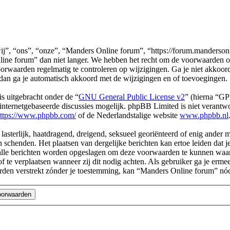
, “ons”, “onze”, “Manders Online forum”, “https://forum.mandersonlin
ne forum” dan niet langer. We hebben het recht om de voorwaarden op
 voorwaarden regelmatig te controleren op wijzigingen. Ga je niet akko
dan ga je automatisch akkoord met de wijzigingen en of toevoegingen.
s uitgebracht onder de “
GNU General Public License v2
” (hierna “G
ternetgebaseerde discussies mogelijk. phpBB Limited is niet verantwoo
ttps://www.phpbb.com/
of de Nederlandstalige website
www.phpbb.nl
 lasterlijk, haatdragend, dreigend, seksueel georiënteerd of enig ander 
 schenden. Het plaatsen van dergelijke berichten kan ertoe leiden dat 
 alle berichten worden opgeslagen om deze voorwaarden te kunnen waa
of te verplaatsen wanneer zij dit nodig achten. Als gebruiker ga je erme
l worden verstrekt zónder je toestemming, kan “Manders Online forum”