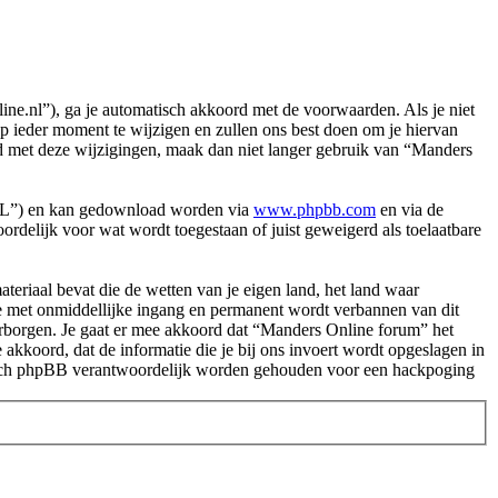
e.nl”), ga je automatisch akkoord met de voorwaarden. Als je niet
 ieder moment te wijzigen en zullen ons best doen om je hiervan
ord met deze wijzigingen, maak dan niet langer gebruik van “Manders
PL”) en kan gedownload worden via
www.phpbb.com
en via de
rdelijk voor wat wordt toegestaan of juist geweigerd als toelaatbare
.
materiaal bevat die de wetten van je eigen land, het land waar
je met onmiddellijke ingang en permanent wordt verbannen van dit
rborgen. Je gaat er mee akkoord dat “Manders Online forum” het
e akkoord, dat de informatie die je bij ons invoert wordt opgeslagen in
 nóch phpBB verantwoordelijk worden gehouden voor een hackpoging