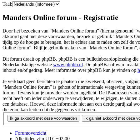
Taal:
Manders Online forum - Registratie
Door het bezoeken van “Manders Online forum” (hierna genoemd “wij”
akkoord gaat met deze voorwaarden, bezoek of gebruik “Manders Onli
tijdig op de hoogte te brengen, het is echter aan te raden om zelf de
Online forum”. Blijf je gebruik maken van “Manders Online forum”, 
Dit forum draait op phpBB. phpBB is een bulletinboardoplossing die i
Nederlandstalige website
www.phpbb.nl
. De phpBB-software maakt in
inhoud en/of gedrag. Meer informatie over phpBB kun je vinden op
h
Je verklaart geen berichten te plaatsen die kwetsend, obsceen, vulgair,
“Manders Online forum” is gehost of internationale wetgeving kunnen
forum. Tevens kan je provider worden ingelicht. De IP-adressen van
recht heeft om ieder onderwerp te verwijderen, te wijzigen, te sluiten 
een database. Hoewel deze informatie niet aan een derde partij za
die ertoe kan leiden dat de gegevens vrijkomen.
Forumoverzicht
Alle tijden zijn
UTC+02:00