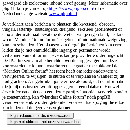
geweigerd als toelaatbare inhoud en/of gedrag. Meer informatie over
phpBB kun je vinden op
https://www.phpbb.com/
of de
Nederlandstalige website
www.phpbb.nl
.
Je verklaart geen berichten te plaatsen die kwetsend, obsceen,
vulgair, lasterlijk, haatdragend, dreigend, seksueel georiënteerd of
enig ander materiaal bevat die de wetten van je eigen land, het land
waar “Manders Online forum” is gehost of internationale wetgeving
kunnen schenden. Het plaatsen van dergelijke berichten kan ertoe
leiden dat je met onmiddellijke ingang en permanent wordt
verbannen van dit forum. Tevens kan je provider worden ingelicht.
De IP-adressen van alle berichten worden opgeslagen om deze
voorwaarden te kunnen waarborgen. Je gaat er mee akkoord dat
“Manders Online forum” het recht heeft om ieder onderwerp te
verwijderen, te wijzigen, te sluiten of te verplaatsen wanneer zij dit
nodig achten. Als gebruiker ga je ermee akkoord, dat de informatie
die je bij ons invoert wordt opgeslagen in een database. Hoewel
deze informatie niet aan een derde partij zal worden verstrekt zónder
je toestemming, kan “Manders Online forum” nóch phpBB
verantwoordelijk worden gehouden voor een hackpoging die ertoe
kan leiden dat de gegevens vrijkomen.