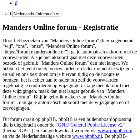
Zoek
Taal:
Manders Online forum - Registratie
Door het bezoeken van “Manders Online forum” (hierna genoemd
“wij”, “ons”, “onze”, “Manders Online forum”,
“https://forum.mandersonline.nl”), ga je automatisch akkoord met de
voorwaarden. Als je niet akkoord gaat met deze voorwaarden,
bezoek of gebruik “Manders Online forum” dan niet langer. We
hebben het recht om de voorwaarden op ieder moment te wijzigen
en zullen ons best doen om je hiervan tijdig op de hoogte te
brengen, het is echter aan te raden om zelf de voorwaarden
regelmatig te controleren op wijzigingen. Ga je niet akkoord met
deze wijzigingen, maak dan niet langer gebruik van “Manders
Online forum”. Blijf je gebruik maken van “Manders Online
forum”, dan ga je automatisch akkoord met de wijzigingen en of
toevoegingen.
Dit forum draait op phpBB. phpBB is een bulletinboardoplossing
die is uitgebracht onder de “
GNU General Public License v2
”
(hierna “GPL”) en kan gedownload worden via
www.phpbb.com
en via de Nederlandstalige website
www.phpbb.nl
. De phpBB-