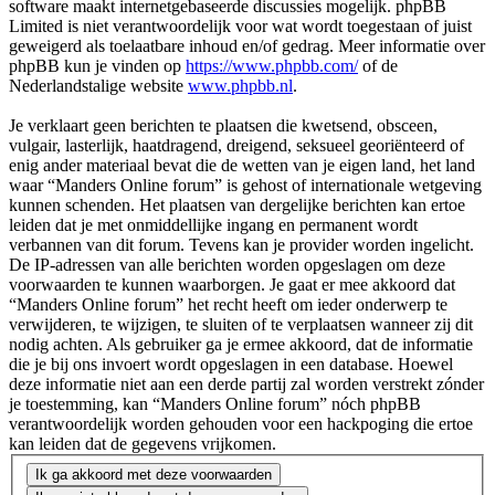
software maakt internetgebaseerde discussies mogelijk. phpBB
Limited is niet verantwoordelijk voor wat wordt toegestaan of juist
geweigerd als toelaatbare inhoud en/of gedrag. Meer informatie over
phpBB kun je vinden op
https://www.phpbb.com/
of de
Nederlandstalige website
www.phpbb.nl
.
Je verklaart geen berichten te plaatsen die kwetsend, obsceen,
vulgair, lasterlijk, haatdragend, dreigend, seksueel georiënteerd of
enig ander materiaal bevat die de wetten van je eigen land, het land
waar “Manders Online forum” is gehost of internationale wetgeving
kunnen schenden. Het plaatsen van dergelijke berichten kan ertoe
leiden dat je met onmiddellijke ingang en permanent wordt
verbannen van dit forum. Tevens kan je provider worden ingelicht.
De IP-adressen van alle berichten worden opgeslagen om deze
voorwaarden te kunnen waarborgen. Je gaat er mee akkoord dat
“Manders Online forum” het recht heeft om ieder onderwerp te
verwijderen, te wijzigen, te sluiten of te verplaatsen wanneer zij dit
nodig achten. Als gebruiker ga je ermee akkoord, dat de informatie
die je bij ons invoert wordt opgeslagen in een database. Hoewel
deze informatie niet aan een derde partij zal worden verstrekt zónder
je toestemming, kan “Manders Online forum” nóch phpBB
verantwoordelijk worden gehouden voor een hackpoging die ertoe
kan leiden dat de gegevens vrijkomen.