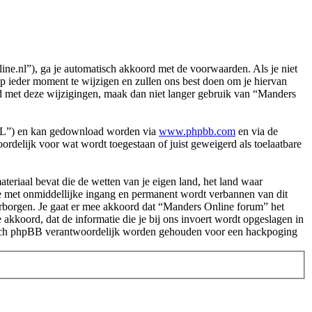
e.nl”), ga je automatisch akkoord met de voorwaarden. Als je niet
 ieder moment te wijzigen en zullen ons best doen om je hiervan
ord met deze wijzigingen, maak dan niet langer gebruik van “Manders
PL”) en kan gedownload worden via
www.phpbb.com
en via de
rdelijk voor wat wordt toegestaan of juist geweigerd als toelaatbare
.
materiaal bevat die de wetten van je eigen land, het land waar
je met onmiddellijke ingang en permanent wordt verbannen van dit
rborgen. Je gaat er mee akkoord dat “Manders Online forum” het
e akkoord, dat de informatie die je bij ons invoert wordt opgeslagen in
 nóch phpBB verantwoordelijk worden gehouden voor een hackpoging