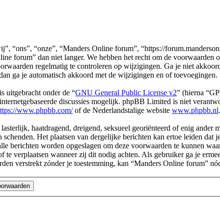
, “ons”, “onze”, “Manders Online forum”, “https://forum.mandersonlin
ne forum” dan niet langer. We hebben het recht om de voorwaarden op
 voorwaarden regelmatig te controleren op wijzigingen. Ga je niet akko
dan ga je automatisch akkoord met de wijzigingen en of toevoegingen.
s uitgebracht onder de “
GNU General Public License v2
” (hierna “G
ternetgebaseerde discussies mogelijk. phpBB Limited is niet verantwoo
ttps://www.phpbb.com/
of de Nederlandstalige website
www.phpbb.nl
 lasterlijk, haatdragend, dreigend, seksueel georiënteerd of enig ander 
 schenden. Het plaatsen van dergelijke berichten kan ertoe leiden dat 
 alle berichten worden opgeslagen om deze voorwaarden te kunnen waa
of te verplaatsen wanneer zij dit nodig achten. Als gebruiker ga je erme
l worden verstrekt zónder je toestemming, kan “Manders Online forum”