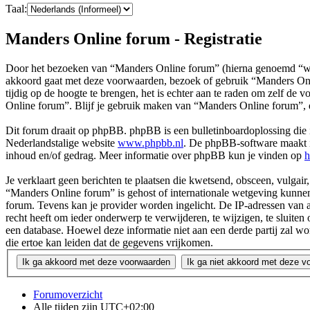
Taal:
Manders Online forum - Registratie
Door het bezoeken van “Manders Online forum” (hierna genoemd “wij”
akkoord gaat met deze voorwaarden, bezoek of gebruik “Manders Onli
tijdig op de hoogte te brengen, het is echter aan te raden om zelf de
Online forum”. Blijf je gebruik maken van “Manders Online forum”, 
Dit forum draait op phpBB. phpBB is een bulletinboardoplossing die i
Nederlandstalige website
www.phpbb.nl
. De phpBB-software maakt in
inhoud en/of gedrag. Meer informatie over phpBB kun je vinden op
h
Je verklaart geen berichten te plaatsen die kwetsend, obsceen, vulgair,
“Manders Online forum” is gehost of internationale wetgeving kunnen
forum. Tevens kan je provider worden ingelicht. De IP-adressen van
recht heeft om ieder onderwerp te verwijderen, te wijzigen, te sluiten 
een database. Hoewel deze informatie niet aan een derde partij za
die ertoe kan leiden dat de gegevens vrijkomen.
Forumoverzicht
Alle tijden zijn
UTC+02:00