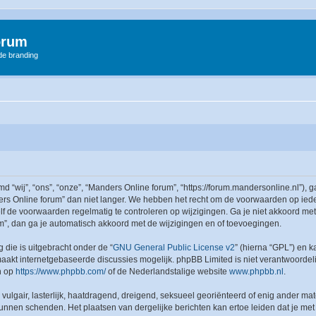
orum
 de branding
wij”, “ons”, “onze”, “Manders Online forum”, “https://forum.mandersonline.nl”), g
s Online forum” dan niet langer. We hebben het recht om de voorwaarden op iede
zelf de voorwaarden regelmatig te controleren op wijzigingen. Ga je niet akkoord m
um”, dan ga je automatisch akkoord met de wijzigingen en of toevoegingen.
 die is uitgebracht onder de “
GNU General Public License v2
” (hierna “GPL”) en
akt internetgebaseerde discussies mogelijk. phpBB Limited is niet verantwoordelij
n op
https://www.phpbb.com/
of de Nederlandstalige website
www.phpbb.nl
.
vulgair, lasterlijk, haatdragend, dreigend, seksueel georiënteerd of enig ander mat
kunnen schenden. Het plaatsen van dergelijke berichten kan ertoe leiden dat je me