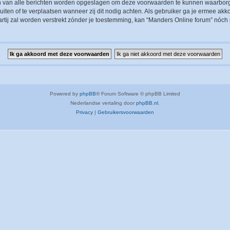
sen van alle berichten worden opgeslagen om deze voorwaarden te kunnen waarborg
luiten of te verplaatsen wanneer zij dit nodig achten. Als gebruiker ga je ermee akk
artij zal worden verstrekt zónder je toestemming, kan “Manders Online forum” nó
Powered by
phpBB
® Forum Software © phpBB Limited
Nederlandse vertaling door
phpBB.nl
.
Privacy
|
Gebruikersvoorwaarden