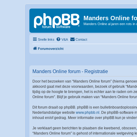
Manders Online f
Manders Online al jaren een rots in
Snelle links
V&A
Contact
Forumoverzicht
Manders Online forum - Registratie
Door het bezoeken van “Manders Online forum” (hierna genoemd “
akkoord gaat met deze voorwaarden, bezoek of gebruik “Mander
tijdig op de hoogte te brengen, het is echter aan te raden om 
Online forum”. Blijf je gebruik maken van “Manders Online for
Dit forum draait op phpBB. phpBB is een bulletinboardoplossing
Nederlandstalige website
www.phpbb.nl
. De phpBB-software ma
inhoud en/of gedrag. Meer informatie over phpBB kun je vinde
Je verklaart geen berichten te plaatsen die kwetsend, obsceen, 
“Manders Online forum” is gehost of internationale wetgeving 