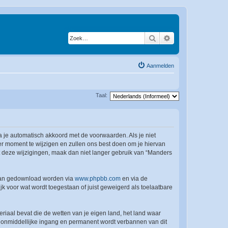
Zoek
Uitgebreid zoeken
Aanmelden
Taal:
a je automatisch akkoord met de voorwaarden. Als je niet
r moment te wijzigen en zullen ons best doen om je hiervan
et deze wijzigingen, maak dan niet langer gebruik van “Manders
 kan gedownload worden via
www.phpbb.com
en via de
k voor wat wordt toegestaan of juist geweigerd als toelaatbare
eriaal bevat die de wetten van je eigen land, het land waar
t onmiddellijke ingang en permanent wordt verbannen van dit