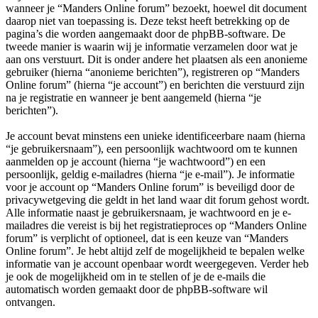
wanneer je “Manders Online forum” bezoekt, hoewel dit document
daarop niet van toepassing is. Deze tekst heeft betrekking op de
pagina’s die worden aangemaakt door de phpBB-software. De
tweede manier is waarin wij je informatie verzamelen door wat je
aan ons verstuurt. Dit is onder andere het plaatsen als een anonieme
gebruiker (hierna “anonieme berichten”), registreren op “Manders
Online forum” (hierna “je account”) en berichten die verstuurd zijn
na je registratie en wanneer je bent aangemeld (hierna “je
berichten”).
Je account bevat minstens een unieke identificeerbare naam (hierna
“je gebruikersnaam”), een persoonlijk wachtwoord om te kunnen
aanmelden op je account (hierna “je wachtwoord”) en een
persoonlijk, geldig e-mailadres (hierna “je e-mail”). Je informatie
voor je account op “Manders Online forum” is beveiligd door de
privacywetgeving die geldt in het land waar dit forum gehost wordt.
Alle informatie naast je gebruikersnaam, je wachtwoord en je e-
mailadres die vereist is bij het registratieproces op “Manders Online
forum” is verplicht of optioneel, dat is een keuze van “Manders
Online forum”. Je hebt altijd zelf de mogelijkheid te bepalen welke
informatie van je account openbaar wordt weergegeven. Verder heb
je ook de mogelijkheid om in te stellen of je de e-mails die
automatisch worden gemaakt door de phpBB-software wil
ontvangen.