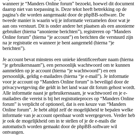
wanneer je “Manders Online forum” bezoekt, hoewel dit document
daarop niet van toepassing is. Deze tekst heeft betrekking op de
pagina’s die worden aangemaakt door de phpBB-software. De
tweede manier is waarin wij je informatie verzamelen door wat je
aan ons verstuurt. Dit is onder andere het plaatsen als een anonieme
gebruiker (hierna “anonieme berichten”), registreren op “Manders
Online forum” (hierna “je account”) en berichten die verstuurd zijn
na je registratie en wanneer je bent aangemeld (hierna “je
berichten”).
Je account bevat minstens een unieke identificeerbare naam (hierna
“je gebruikersnaam”), een persoonlijk wachtwoord om te kunnen
aanmelden op je account (hierna “je wachtwoord”) en een
persoonlijk, geldig e-mailadres (hierna “je e-mail”). Je informatie
voor je account op “Manders Online forum” is beveiligd door de
privacywetgeving die geldt in het land waar dit forum gehost wordt.
Alle informatie naast je gebruikersnaam, je wachtwoord en je e-
mailadres die vereist is bij het registratieproces op “Manders Online
forum” is verplicht of optioneel, dat is een keuze van “Manders
Online forum”. Je hebt altijd zelf de mogelijkheid te bepalen welke
informatie van je account openbaar wordt weergegeven. Verder heb
je ook de mogelijkheid om in te stellen of je de e-mails die
automatisch worden gemaakt door de phpBB-software wil
ontvangen.