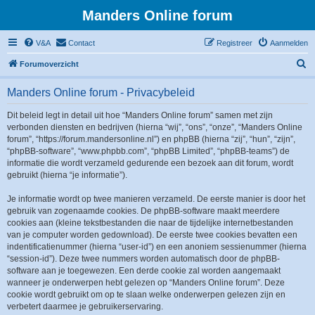
Manders Online forum
V&A
Contact
Registreer
Aanmelden
Z
Forumoverzicht
o
Manders Online forum - Privacybeleid
e
k
Dit beleid legt in detail uit hoe “Manders Online forum” samen met zijn
verbonden diensten en bedrijven (hierna “wij”, “ons”, “onze”, “Manders Online
forum”, “https://forum.mandersonline.nl”) en phpBB (hierna “zij”, “hun”, “zijn”,
“phpBB-software”, “www.phpbb.com”, “phpBB Limited”, “phpBB-teams”) de
informatie die wordt verzameld gedurende een bezoek aan dit forum, wordt
gebruikt (hierna “je informatie”).
Je informatie wordt op twee manieren verzameld. De eerste manier is door het
gebruik van zogenaamde cookies. De phpBB-software maakt meerdere
cookies aan (kleine tekstbestanden die naar de tijdelijke internetbestanden
van je computer worden gedownload). De eerste twee cookies bevatten een
indentificatienummer (hierna “user-id”) en een anoniem sessienummer (hierna
“session-id”). Deze twee nummers worden automatisch door de phpBB-
software aan je toegewezen. Een derde cookie zal worden aangemaakt
wanneer je onderwerpen hebt gelezen op “Manders Online forum”. Deze
cookie wordt gebruikt om op te slaan welke onderwerpen gelezen zijn en
verbetert daarmee je gebruikerservaring.