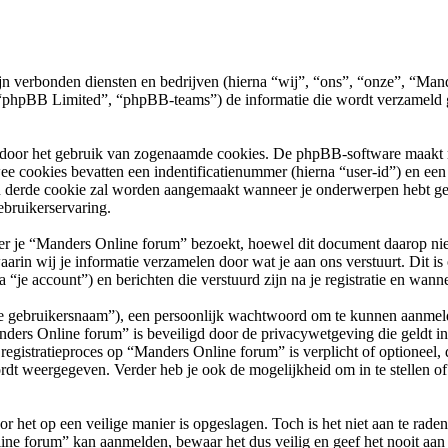
zijn verbonden diensten en bedrijven (hierna “wij”, “ons”, “onze”, “Ma
phpBB Limited”, “phpBB-teams”) de informatie die wordt verzameld ge
 door het gebruik van zogenaamde cookies. De phpBB-software maakt mee
ee cookies bevatten een indentificatienummer (hierna “user-id”) en e
 derde cookie zal worden aangemaakt wanneer je onderwerpen hebt g
ebruikerservaring.
e “Manders Online forum” bezoekt, hoewel dit document daarop niet va
n wij je informatie verzamelen door wat je aan ons verstuurt. Dit is 
je account”) en berichten die verstuurd zijn na je registratie en wanne
“je gebruikersnaam”), een persoonlijk wachtwoord om te kunnen aanmeld
anders Online forum” is beveiligd door de privacywetgeving die geldt in 
 registratieproces op “Manders Online forum” is verplicht of optioneel,
rdt weergegeven. Verder heb je ook de mogelijkheid om in te stellen 
r het op een veilige manier is opgeslagen. Toch is het niet aan te rade
ine forum” kan aanmelden, bewaar het dus veilig en geef het nooit a