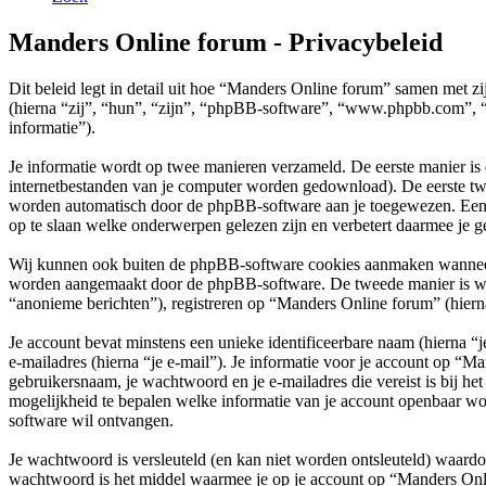
Manders Online forum - Privacybeleid
Dit beleid legt in detail uit hoe “Manders Online forum” samen met 
(hierna “zij”, “hun”, “zijn”, “phpBB-software”, “www.phpbb.com”, “
informatie”).
Je informatie wordt op twee manieren verzameld. De eerste manier is
internetbestanden van je computer worden gedownload). De eerste tw
worden automatisch door de phpBB-software aan je toegewezen. Een
op te slaan welke onderwerpen gelezen zijn en verbetert daarmee je g
Wij kunnen ook buiten de phpBB-software cookies aanmaken wanneer j
worden aangemaakt door de phpBB-software. De tweede manier is waari
“anonieme berichten”), registreren op “Manders Online forum” (hierna “
Je account bevat minstens een unieke identificeerbare naam (hierna 
e-mailadres (hierna “je e-mail”). Je informatie voor je account op “M
gebruikersnaam, je wachtwoord en je e-mailadres die vereist is bij het
mogelijkheid te bepalen welke informatie van je account openbaar wo
software wil ontvangen.
Je wachtwoord is versleuteld (en kan niet worden ontsleuteld) waardoo
wachtwoord is het middel waarmee je op je account op “Manders Onl