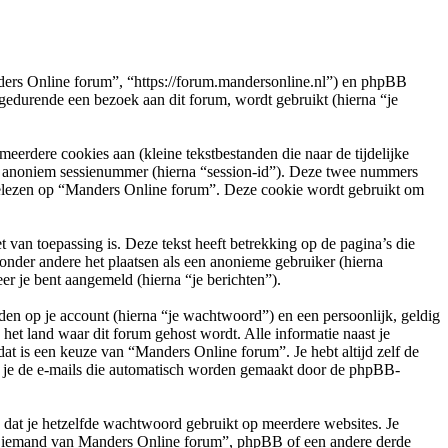
nders Online forum”, “https://forum.mandersonline.nl”) en phpBB
durende een bezoek aan dit forum, wordt gebruikt (hierna “je
rdere cookies aan (kleine tekstbestanden die naar de tijdelijke
en anoniem sessienummer (hierna “session-id”). Deze twee nummers
elezen op “Manders Online forum”. Deze cookie wordt gebruikt om
n toepassing is. Deze tekst heeft betrekking op de pagina’s die
onder andere het plaatsen als een anonieme gebruiker (hierna
er je bent aangemeld (hierna “je berichten”).
en op je account (hierna “je wachtwoord”) en een persoonlijk, geldig
het land waar dit forum gehost wordt. Alle informatie naast je
 dat is een keuze van “Manders Online forum”. Je hebt altijd zelf de
of je de e-mails die automatisch worden gemaakt door de phpBB-
n dat je hetzelfde wachtwoord gebruikt op meerdere websites. Je
an iemand van Manders Online forum”, phpBB of een andere derde