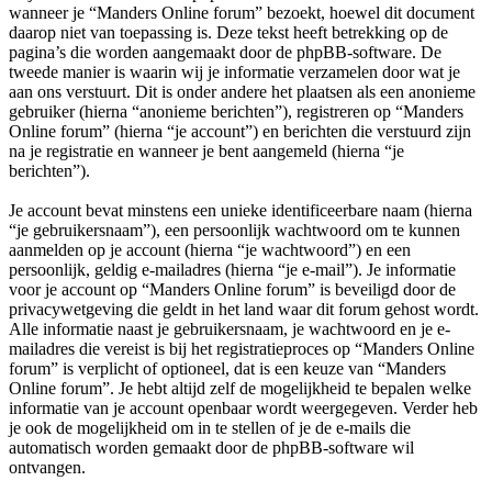
wanneer je “Manders Online forum” bezoekt, hoewel dit document
daarop niet van toepassing is. Deze tekst heeft betrekking op de
pagina’s die worden aangemaakt door de phpBB-software. De
tweede manier is waarin wij je informatie verzamelen door wat je
aan ons verstuurt. Dit is onder andere het plaatsen als een anonieme
gebruiker (hierna “anonieme berichten”), registreren op “Manders
Online forum” (hierna “je account”) en berichten die verstuurd zijn
na je registratie en wanneer je bent aangemeld (hierna “je
berichten”).
Je account bevat minstens een unieke identificeerbare naam (hierna
“je gebruikersnaam”), een persoonlijk wachtwoord om te kunnen
aanmelden op je account (hierna “je wachtwoord”) en een
persoonlijk, geldig e-mailadres (hierna “je e-mail”). Je informatie
voor je account op “Manders Online forum” is beveiligd door de
privacywetgeving die geldt in het land waar dit forum gehost wordt.
Alle informatie naast je gebruikersnaam, je wachtwoord en je e-
mailadres die vereist is bij het registratieproces op “Manders Online
forum” is verplicht of optioneel, dat is een keuze van “Manders
Online forum”. Je hebt altijd zelf de mogelijkheid te bepalen welke
informatie van je account openbaar wordt weergegeven. Verder heb
je ook de mogelijkheid om in te stellen of je de e-mails die
automatisch worden gemaakt door de phpBB-software wil
ontvangen.