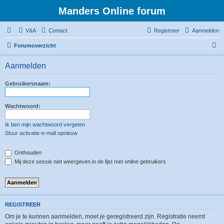
Manders Online forum
V&A
Contact
Registreer
Aanmelden
Z
Forumoverzicht
o
Aanmelden
e
k
Gebruikersnaam:
Wachtwoord:
Ik ben mijn wachtwoord vergeten
Stuur activatie-e-mail opnieuw
Onthouden
Mij deze sessie niet weergeven in de lijst met online gebruikers
REGISTREER
Om je te kunnen aanmelden, moet je geregistreerd zijn. Registratie neemt