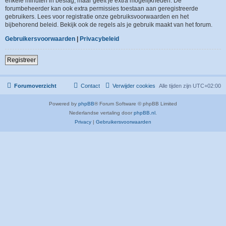
enkele minuten in beslag, maar geeft je extra mogelijkheden. De
forumbeheerder kan ook extra permissies toestaan aan geregistreerde
gebruikers. Lees voor registratie onze gebruiksvoorwaarden en het
bijbehorend beleid. Bekijk ook de regels als je gebruik maakt van het forum.
Gebruikersvoorwaarden
|
Privacybeleid
Registreer
Forumoverzicht
Contact
Verwijder cookies
Alle tijden zijn
UTC+02:00
Powered by
phpBB
® Forum Software © phpBB Limited
Nederlandse vertaling door
phpBB.nl
.
Privacy
|
Gebruikersvoorwaarden