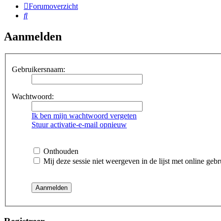
Forumoverzicht
Zoek
Aanmelden
Gebruikersnaam:
Wachtwoord:
Ik ben mijn wachtwoord vergeten
Stuur activatie-e-mail opnieuw
Onthouden
Mij deze sessie niet weergeven in de lijst met online gebr