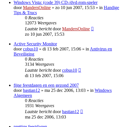
Windows Vista: (code 39) CD-/dvd-rom-speler
door
MandersOnline
»
zo 10 jun 2007, 15:53
» in
Handige
Tips & Trucs
0
Reacties
12073
Weergaves
Laatste bericht
door
MandersOnline
zo 10 jun 2007, 15:53
Active Security Monitor
door
cobus10
»
di 13 feb 2007, 15:06
» in
Antivirus en
Beveiliging
0
Reacties
3134
Weergaves
Laatste bericht
door
cobus10
di 13 feb 2007, 15:06
fijne feestdagen en een gezond 2007
door
bastian12
»
ma 25 dec 2006, 13:03
» in
Windows
Algemeen
0
Reacties
1931
Weergaves
Laatste bericht
door
bastian12
ma 25 dec 2006, 13:03
prettige feestdagen