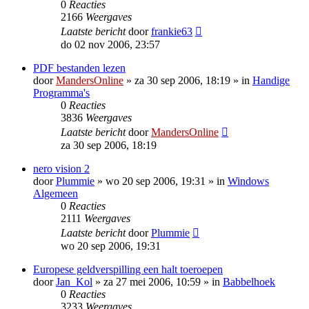
0
Reacties
2166
Weergaves
Laatste bericht
door
frankie63
do 02 nov 2006, 23:57
PDF bestanden lezen
door
MandersOnline
»
za 30 sep 2006, 18:19
» in
Handige
Programma's
0
Reacties
3836
Weergaves
Laatste bericht
door
MandersOnline
za 30 sep 2006, 18:19
nero vision 2
door
Plummie
»
wo 20 sep 2006, 19:31
» in
Windows
Algemeen
0
Reacties
2111
Weergaves
Laatste bericht
door
Plummie
wo 20 sep 2006, 19:31
Europese geldverspilling een halt toeroepen
door
Jan_Kol
»
za 27 mei 2006, 10:59
» in
Babbelhoek
0
Reacties
3233
Weergaves