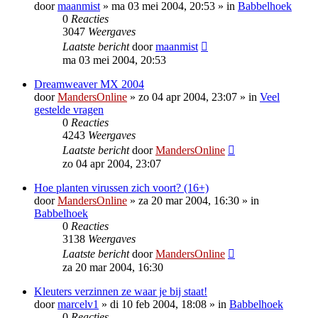
door
maanmist
»
ma 03 mei 2004, 20:53
» in
Babbelhoek
0
Reacties
3047
Weergaves
Laatste bericht
door
maanmist
ma 03 mei 2004, 20:53
Dreamweaver MX 2004
door
MandersOnline
»
zo 04 apr 2004, 23:07
» in
Veel
gestelde vragen
0
Reacties
4243
Weergaves
Laatste bericht
door
MandersOnline
zo 04 apr 2004, 23:07
Hoe planten virussen zich voort? (16+)
door
MandersOnline
»
za 20 mar 2004, 16:30
» in
Babbelhoek
0
Reacties
3138
Weergaves
Laatste bericht
door
MandersOnline
za 20 mar 2004, 16:30
Kleuters verzinnen ze waar je bij staat!
door
marcelv1
»
di 10 feb 2004, 18:08
» in
Babbelhoek
0
Reacties