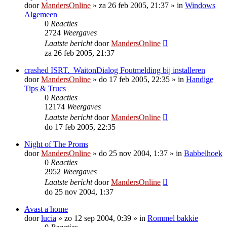
door
MandersOnline
»
za 26 feb 2005, 21:37
» in
Windows
Algemeen
0
Reacties
2724
Weergaves
Laatste bericht
door
MandersOnline
za 26 feb 2005, 21:37
crashed ISRT._WaitonDialog Foutmelding bij installeren
door
MandersOnline
»
do 17 feb 2005, 22:35
» in
Handige
Tips & Trucs
0
Reacties
12174
Weergaves
Laatste bericht
door
MandersOnline
do 17 feb 2005, 22:35
Night of The Proms
door
MandersOnline
»
do 25 nov 2004, 1:37
» in
Babbelhoek
0
Reacties
2952
Weergaves
Laatste bericht
door
MandersOnline
do 25 nov 2004, 1:37
Avast a home
door
lucia
»
zo 12 sep 2004, 0:39
» in
Rommel bakkie