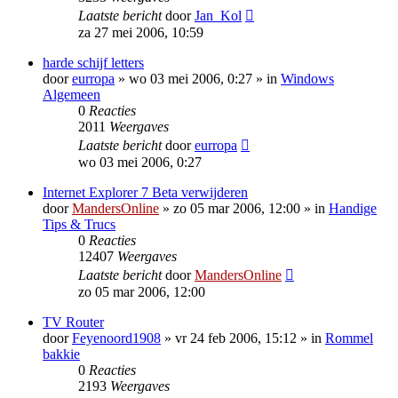
Laatste bericht
door
Jan_Kol
za 27 mei 2006, 10:59
harde schijf letters
door
eurropa
»
wo 03 mei 2006, 0:27
» in
Windows
Algemeen
0
Reacties
2011
Weergaves
Laatste bericht
door
eurropa
wo 03 mei 2006, 0:27
Internet Explorer 7 Beta verwijderen
door
MandersOnline
»
zo 05 mar 2006, 12:00
» in
Handige
Tips & Trucs
0
Reacties
12407
Weergaves
Laatste bericht
door
MandersOnline
zo 05 mar 2006, 12:00
TV Router
door
Feyenoord1908
»
vr 24 feb 2006, 15:12
» in
Rommel
bakkie
0
Reacties
2193
Weergaves