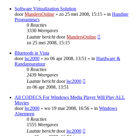
Software Virtualization Solution
door
MandersOnline
»
zo 25 mei 2008, 15:15
» in
Handige
Programma's
0
Reacties
3330
Weergaves
Laatste bericht
door
MandersOnline
zo 25 mei 2008, 15:15
Bluetooth in Vista
door
lsc2000
»
zo 06 apr 2008, 13:51
» in
Hardware &
Randapparatuur
0
Reacties
2439
Weergaves
Laatste bericht
door
lsc2000
zo 06 apr 2008, 13:51
All CODECS For Windows Media Player Will Play ALL
Movies
door
lsc2000
»
wo 19 mar 2008, 16:56
» in
Windows
Algemeen
0
Reacties
1555
Weergaves
Laatste bericht
door
lsc2000