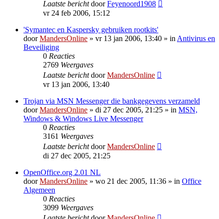
Laatste bericht
door
Feyenoord1908
vr 24 feb 2006, 15:12
'Symantec en Kaspersky gebruiken rootkits'
door
MandersOnline
»
vr 13 jan 2006, 13:40
» in
Antivirus en
Beveiliging
0
Reacties
2769
Weergaves
Laatste bericht
door
MandersOnline
vr 13 jan 2006, 13:40
Trojan via MSN Messenger die bankgegevens verzameld
door
MandersOnline
»
di 27 dec 2005, 21:25
» in
MSN,
Windows & Windows Live Messenger
0
Reacties
3161
Weergaves
Laatste bericht
door
MandersOnline
di 27 dec 2005, 21:25
OpenOffice.org 2.01 NL
door
MandersOnline
»
wo 21 dec 2005, 11:36
» in
Office
Algemeen
0
Reacties
3099
Weergaves
Laatste bericht
door
MandersOnline