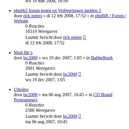
wo 19 mar 2008, 16:56
phpbb2 forum testen en Verbeteringen melden 2
door
rick peters
»
di 12 feb 2008, 17:52
» in
phpBB / Forum /
Website
0
Reacties
16519
Weergaves
Laatste bericht
door
rick peters
di 12 feb 2008, 17:52
Mod file`s
door
lsc2000
»
wo 19 dec 2007, 1:05
» in
Babbelhoek
0
Reacties
2691
Weergaves
Laatste bericht
door
lsc2000
wo 19 dec 2007, 1:05
UltraIso
door
lsc2000
»
ma 06 aug 2007, 10:45
» in
CD Brand
Programma's
0
Reacties
2586
Weergaves
Laatste bericht
door
lsc2000
ma 06 aug 2007, 10:45