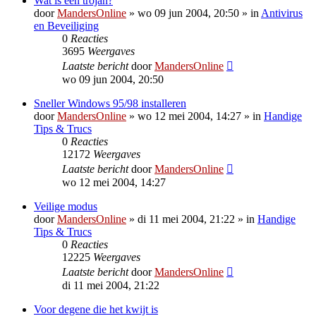
Wat is een trojan?
door
MandersOnline
»
wo 09 jun 2004, 20:50
» in
Antivirus
en Beveiliging
0
Reacties
3695
Weergaves
Laatste bericht
door
MandersOnline
wo 09 jun 2004, 20:50
Sneller Windows 95/98 installeren
door
MandersOnline
»
wo 12 mei 2004, 14:27
» in
Handige
Tips & Trucs
0
Reacties
12172
Weergaves
Laatste bericht
door
MandersOnline
wo 12 mei 2004, 14:27
Veilige modus
door
MandersOnline
»
di 11 mei 2004, 21:22
» in
Handige
Tips & Trucs
0
Reacties
12225
Weergaves
Laatste bericht
door
MandersOnline
di 11 mei 2004, 21:22
Voor degene die het kwijt is