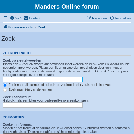
Manders Online forum
V&A
Contact
Registreer
Aanmelden
Forumoverzicht
Zoek
Zoek
ZOEKOPDRACHT
Zoek op sleutelwoorden:
Plaats een
+
voor elk woord dat gevonden moet worden en een
-
voor elk woord dat niet
gevonden moet worden. Plaats een lijst met woorden gescheiden door een
|
tussen
haakjes als maar één van de woorden gevonden moet worden. Gebruik * als een joker
voor gedeeltelijke overeenkomsten.
Zoek naar alle termen of gebruik de zoekopdracht zoals het is ingevuld
Zoek naar één van de termen
Zoek naar auteur:
Gebruik * als een joker voor gedeeltelijke overeenkomsten.
ZOEKOPTIES
Zoeken in forums:
Selecteer het forum of de forums die je wil doorzoeken. Subforums worden automatisch
doorzocht als je “Doorzoek subforums“ hieronder niet uitschakelt.