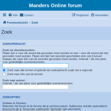
Manders Online forum
V&A
Contact
Registreer
Aanmelden
Forumoverzicht
Zoek
Zoek
ZOEKOPDRACHT
Zoek op sleutelwoorden:
Plaats een
+
voor elk woord dat gevonden moet worden en een
-
voor elk woord dat niet
gevonden moet worden. Plaats een lijst met woorden gescheiden door een
|
tussen
haakjes als maar één van de woorden gevonden moet worden. Gebruik * als een joker
voor gedeeltelijke overeenkomsten.
Zoek naar alle termen of gebruik de zoekopdracht zoals het is ingevuld
Zoek naar één van de termen
Zoek naar auteur:
Gebruik * als een joker voor gedeeltelijke overeenkomsten.
ZOEKOPTIES
Zoeken in forums:
Selecteer het forum of de forums die je wil doorzoeken. Subforums worden automatisch
doorzocht als je “Doorzoek subforums“ hieronder niet uitschakelt.