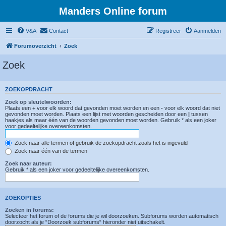
Manders Online forum
V&A
Contact
Registreer
Aanmelden
Forumoverzicht
Zoek
Zoek
ZOEKOPDRACHT
Zoek op sleutelwoorden:
Plaats een
+
voor elk woord dat gevonden moet worden en een
-
voor elk woord dat niet
gevonden moet worden. Plaats een lijst met woorden gescheiden door een
|
tussen
haakjes als maar één van de woorden gevonden moet worden. Gebruik * als een joker
voor gedeeltelijke overeenkomsten.
Zoek naar alle termen of gebruik de zoekopdracht zoals het is ingevuld
Zoek naar één van de termen
Zoek naar auteur:
Gebruik * als een joker voor gedeeltelijke overeenkomsten.
ZOEKOPTIES
Zoeken in forums:
Selecteer het forum of de forums die je wil doorzoeken. Subforums worden automatisch
doorzocht als je “Doorzoek subforums“ hieronder niet uitschakelt.